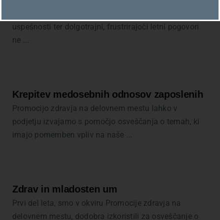
Bodimo iskreni: Čas je za spremembe Tradicionalni
pristopi k ocenjevanju in nagrajevanju delovne
uspešnosti ter dolgotrajni, frustrirajoči letni pogovori
ne ...
Krepitev medosebnih odnosov zaposlenih
Promocijo zdravja na delovnem mestu lahko v
podjetju izvajamo s pomočjo osveščanja o temah, ki
imajo pomemben vpliv na naše ...
Zdrav in mladosten um
Prvi del leta, smo v okviru Promocije zdravja na
delovnem mestu, dodobra izkoristili za osveščanje o