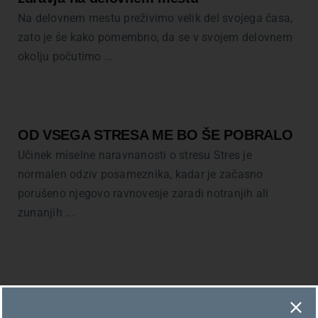
Na delovnem mestu preživimo velik del svojega časa,
zato je še kako pomembno, da se v svojem delovnem
okolju počutimo ...
OD VSEGA STRESA ME BO ŠE POBRALO
Učinek miselne naravnanosti o stresu Stres je
normalen odziv posameznika, kadar je začasno
porušeno njegovo ravnovesje zaradi notranjih ali
zunanjih ...
Zaposleni je dal odpoved: Kdaj se mu
izteče odpovedni rok?