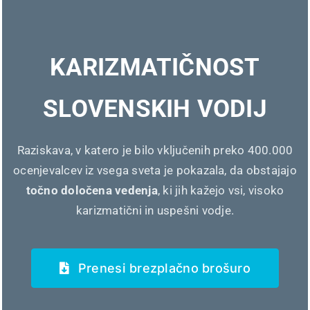
Situacija je naslednja: delavec in delodajalec imata
sklenjeno pogodbo o zaposlitvi za nedoločen čas. V
primeru odpovedi pogodbe ...
KARIZMATIČNOST
SLOVENSKIH VODIJ
Kako lahko pomagam osebi s težavami v
duševnem zdravju?
Raziskava, v katero je bilo vključenih preko 400.000
Duševne težave in bolezni lahko prizadenejo kogarkoli,
ocenjevalcev iz vsega sveta je pokazala, da obstajajo
tudi nas ali ljudi v naši neposredni okolici. Po ocenah
točno določena vedenja
, ki jih kažejo vsi, visoko
Svetovne zdravstvene organizacije ...
karizmatični in uspešni vodje.
Prenesi brezplačno brošuro
Vodič za razvoj in nasledstveno
načrtovanje