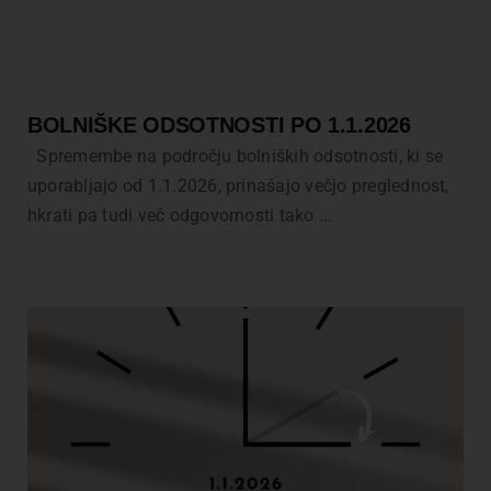
Kariera
O nas
BOLNIŠKE ODSOTNOSTI PO 1.1.2026
Trgovina
Spremembe na področju bolniških odsotnosti, ki se
uporabljajo od 1.1.2026, prinašajo večjo preglednost,
hkrati pa tudi več odgovornosti tako ...