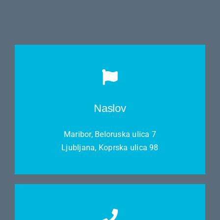
Naslov
Maribor, Beloruska ulica 7
Ljubljana, Koprska ulica 98