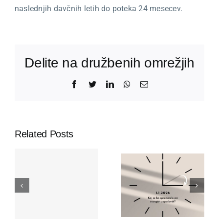
naslednjih davčnih letih do poteka 24 mesecev.
Delite na družbenih omrežjih
Facebook
Twitter
LinkedIn
WhatsApp
Email
Related Posts
PREHOD
SUBVENC
E
NA
ZA
OSTI
SKRAJŠAN
TRAJNO
DELOVNI
ZAPOSLO