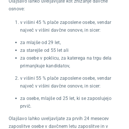
Olajšavo lahko uveljavljate kot znižanje davčne
osnove:
v višini 45 % plače zaposlene osebe, vendar
največ v višini davčne osnove, in sicer:
za mlajše od 29 let,
za starejše od 55 let ali
za osebe v poklicu, za katerega na trgu dela
primanjkuje kandidatov,
v višini 55 % plače zaposlene osebe, vendar
največ v višini davčne osnove, in sicer:
za osebe, mlajše od 25 let, ki se zaposlujejo
prvič.
Olajšavo lahko uveljavljate za prvih 24 mesecev
zaposlitve osebe v davčnem letu zaposlitve in v