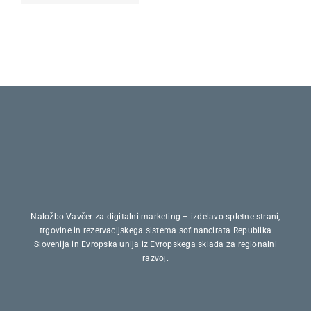
ČAS ZA
MLADIH
STAREJŠE
Naložbo Vavčer za digitalni marketing – izdelavo spletne strani,
trgovine in rezervacijskega sistema sofinancirata Republika
Slovenija in Evropska unija iz Evropskega sklada za regionalni
razvoj.