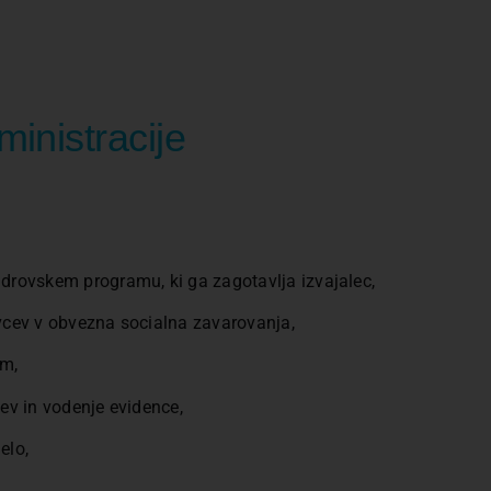
inistracije
drovskem programu, ki ga zagotavlja izvajalec,
vcev v obvezna socialna zavarovanja,
im,
ev in vodenje evidence,
elo,