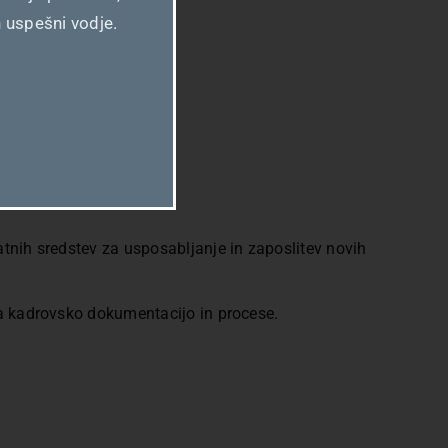
in uspešni vodje.
godbe o zaposlitvi ter
tnih sredstev za usposabljanje in zaposlitev novih
na kadrovsko dokumentacijo in procese.