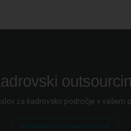
adrovski outsourci
aslov za kadrovsko področje v vašem p
Kontaktirajte nas za brezplačen posvet