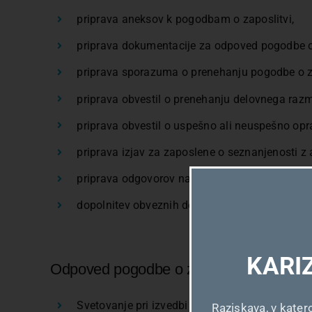
priprava aneksov k pogodbam o zaposlitvi,
priprava dokumentacije za odpoved pogodbe o z
priprava sporazuma o prenehanju pogodbe o za
priprava obvestil o prenehanju delovnega razm
priprava obvestil o uspešno ali neuspešno op
priprava izjav za zaposlene o seznanjenosti z 
priprava odgovorov na vprašanja naročnika in
dopolnitev obveznih delovnopravnih aktov v 
KARI
Odpoved pogodbe o zaposlitvi delavcu i
Svetovanje pri izvedbi postopka odpovedi pogod
Raziskava, v kater