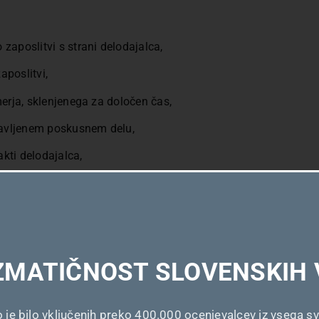
aposlitvi s strani delodajalca,
poslitvi,
erja, sklenjenega za določen čas,
ravljenem poskusnem delu,
akti delodajalca,
 svetovanje glede delovnopravne zakonodaje,
primeru zakonskih sprememb.
ZMATIČNOST SLOVENSKIH 
nvalidu
be o zaposlitvi zaposlenemu, ki mu je bila dodeljena kategori
o je bilo vključenih preko 400.000 ocenjevalcev iz vsega sv