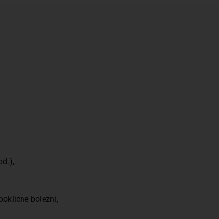
d.),
poklicne bolezni,