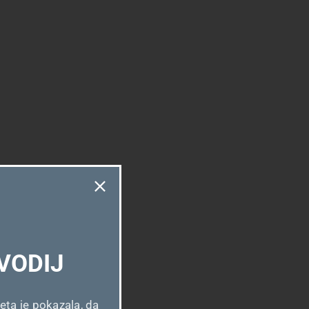
VODIJ
ja invalidnosti,
eta je pokazala, da