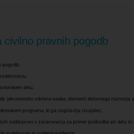
va civilno pravnih pogodb
h pogodb,
 sodelovanju,
 avtorskem delu,
db (ekonomsko odvisne osebe, elementi delovnega razmerja ip
drovskem programu, ki ga zagotavlja izvajalec,
njih sodelavcev v zavarovanja za primer poškodbe pri delu in 
jih sodelavcev in vodenje evidence,