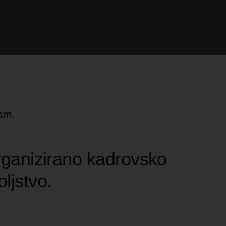
bam.
ganizirano kadrovsko
ljstvo.