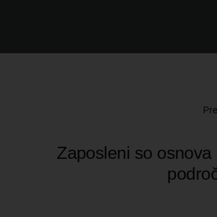
Kariera
O nas
Trgovina
Pre
Zaposleni so osnova
področ