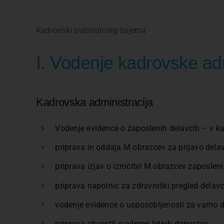
Kadrovski outsourcing zajema
I. Vodenje kadrovske adm
Kadrovska administracija
Vodenje evidence o zaposlenih delavcih – v ka
priprava in oddaja M obrazcev za prijavo dela
priprava izjav o izročitvi M obrazcev zaposlen
priprava napotnic za zdravniški pregled delavc
vodenje evidence o usposobljenosti za varno d
priprava obvestil o odmeri letnih dopustov,