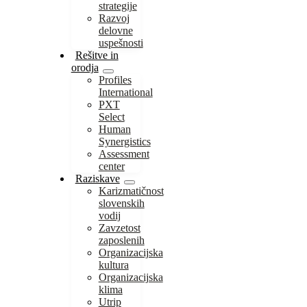
strategije
Razvoj
delovne
uspešnosti
Rešitve in
orodja
Profiles
International
PXT
Select
Human
Synergistics
Assessment
center
Raziskave
Karizmatičnost
slovenskih
vodij
Zavzetost
zaposlenih
Organizacijska
kultura
Organizacijska
klima
Utrip