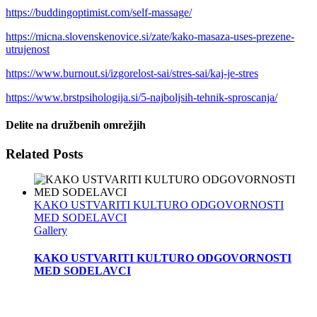
https://buddingoptimist.com/self-massage/
https://micna.slovenskenovice.si/zate/kako-masaza-uses-prezene-
utrujenost
https://www.burnout.si/izgorelost-sai/stres-sai/kaj-je-stres
https://www.brstpsihologija.si/5-najboljsih-tehnik-sproscanja/
Delite na družbenih omrežjih
Facebook
Twitter
LinkedIn
WhatsApp
Email
Related Posts
KAKO USTVARITI KULTURO ODGOVORNOSTI
MED SODELAVCI
Gallery
KAKO USTVARITI KULTURO ODGOVORNOSTI
MED SODELAVCI