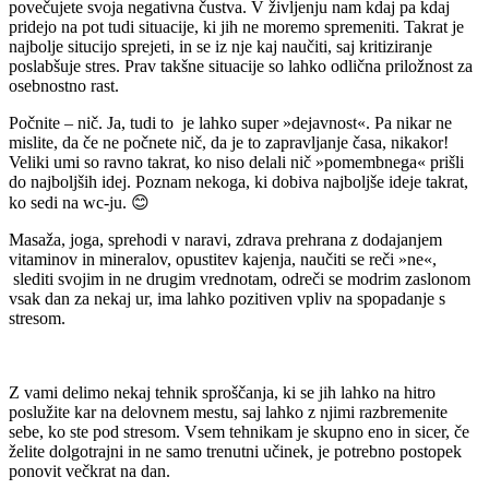
povečujete svoja negativna čustva. V življenju nam kdaj pa kdaj
pridejo na pot tudi situacije, ki jih ne moremo spremeniti. Takrat je
najbolje situcijo sprejeti, in se iz nje kaj naučiti, saj kritiziranje
poslabšuje stres. Prav takšne situacije so lahko odlična priložnost za
osebnostno rast.
Počnite – nič. Ja, tudi to je lahko super »dejavnost«. Pa nikar ne
mislite, da če ne počnete nič, da je to zapravljanje časa, nikakor!
Veliki umi so ravno takrat, ko niso delali nič »pomembnega« prišli
do najboljših idej. Poznam nekoga, ki dobiva najboljše ideje takrat,
ko sedi na wc-ju. 😊
Masaža, joga, sprehodi v naravi, zdrava prehrana z dodajanjem
vitaminov in mineralov, opustitev kajenja, naučiti se reči »ne«,
slediti svojim in ne drugim vrednotam, odreči se modrim zaslonom
vsak dan za nekaj ur, ima lahko pozitiven vpliv na spopadanje s
stresom.
Z vami delimo nekaj tehnik sproščanja, ki se jih lahko na hitro
poslužite kar na delovnem mestu, saj lahko z njimi razbremenite
sebe, ko ste pod stresom. Vsem tehnikam je skupno eno in sicer, če
želite dolgotrajni in ne samo trenutni učinek, je potrebno postopek
ponovit večkrat na dan.