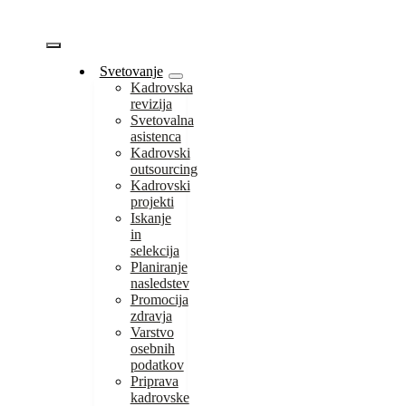
Skip
to
content
Vklopi/Izklopi
Svetovanje
Kadrovska
navigacijo
revizija
Svetovalna
asistenca
Kadrovski
outsourcing
Kadrovski
projekti
Iskanje
in
selekcija
Planiranje
nasledstev
Promocija
zdravja
Varstvo
osebnih
podatkov
Priprava
kadrovske