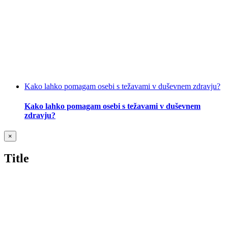
Kako lahko pomagam osebi s težavami v duševnem zdravju?
Kako lahko pomagam osebi s težavami v duševnem
zdravju?
Close
×
product
quick
Title
view