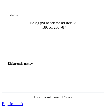
Telefon
Dosegljivi na telefonski številki
+386 51 280 787
Elektronski naslov
pisarna@kadrovska-asistenca.si
asistenca@profilesslovenia.si
Izdelava in vzdrževanje IT Melona
Page load link