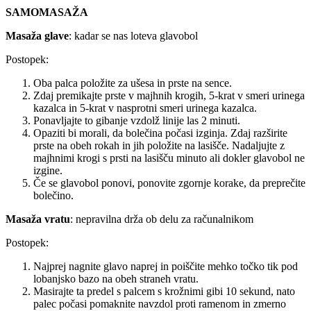
SAMOMASAŽA
Masaža glave
: kadar se nas loteva glavobol
Postopek:
Oba palca položite za ušesa in prste na sence.
Zdaj premikajte prste v majhnih krogih, 5-krat v smeri urinega
kazalca in 5-krat v nasprotni smeri urinega kazalca.
Ponavljajte to gibanje vzdolž linije las 2 minuti.
Opaziti bi morali, da bolečina počasi izginja. Zdaj razširite
prste na obeh rokah in jih položite na lasišče. Nadaljujte z
majhnimi krogi s prsti na lasišču minuto ali dokler glavobol ne
izgine.
Če se glavobol ponovi, ponovite zgornje korake, da preprečite
bolečino.
Masaža vratu
: nepravilna drža ob delu za računalnikom
Postopek:
Najprej nagnite glavo naprej in poiščite mehko točko tik pod
lobanjsko bazo na obeh straneh vratu.
Masirajte ta predel s palcem s krožnimi gibi 10 sekund, nato
palec počasi pomaknite navzdol proti ramenom in zmerno