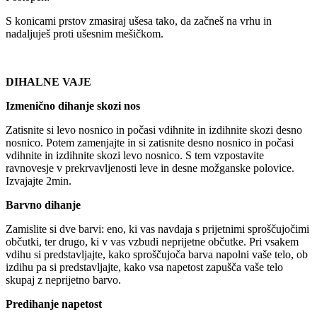
S konicami prstov zmasiraj ušesa tako, da začneš na vrhu in
nadaljuješ proti ušesnim mešičkom.
DIHALNE VAJE
Izmenično dihanje skozi nos
Zatisnite si levo nosnico in počasi vdihnite in izdihnite skozi desno
nosnico. Potem zamenjajte in si zatisnite desno nosnico in počasi
vdihnite in izdihnite skozi levo nosnico. S tem vzpostavite
ravnovesje v prekrvavljenosti leve in desne možganske polovice.
Izvajajte 2min.
Barvno dihanje
Zamislite si dve barvi: eno, ki vas navdaja s prijetnimi sproščujočimi
občutki, ter drugo, ki v vas vzbudi neprijetne občutke. Pri vsakem
vdihu si predstavljajte, kako sproščujoča barva napolni vaše telo, ob
izdihu pa si predstavljajte, kako vsa napetost zapušča vaše telo
skupaj z neprijetno barvo.
Predihanje napetost