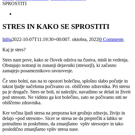
SPROSTITI
View
Larger
Image
STRES IN KAKO SE SPROSTITI
lidija
2022-10-07T11:19:30+00:00
7. oktobra, 2022
|
0 Comments
Kaj je stres?
Stres nam pove, kako se človek odziva na čustva, misli in vedenja.
Obstajajo notranji in zunanji dejavniki (stresorjI), ki začasno
zamajejo posameznikovo ravnovesje.
Če smo bolni, nas na to opozori bolečina, splošno slabo počutje in
takrat ljudje načeloma počivamo oz. obiščemo zdravnika. Pri stresu
pa je drugače. Stres ne boli, ni nalezljiv, navadimo se delati in živeti
pod stresom. Ne vidimo ga kot bolečino, zato ne počivamo niti ne
obiščemo zdravnika.
Ker večina ljudi stresa na prepozna kot grožnjo zdravju, živijo in
delajo »pod stresom«. Sicer se stresa ne da preprečiti a lahko se
potrudimo in poskrbimo, da zmanjšamo vpliv stresorjev in tako
posledično zmanjšamo vpliv stresa nase.