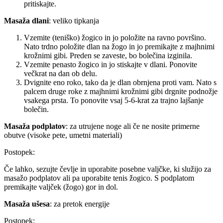
pritiskajte.
Masaža dlani
: veliko tipkanja
Vzemite (teniško) žogico in jo položite na ravno površino.
Nato trdno položite dlan na žogo in jo premikajte z majhnimi
krožnimi gibi. Preden se zaveste, bo bolečina izginila.
Vzemite penasto žogico in jo stiskajte v dlani. Ponovite
večkrat na dan ob delu.
Dvignite eno roko, tako da je dlan obrnjena proti vam. Nato s
palcem druge roke z majhnimi krožnimi gibi drgnite podnožje
vsakega prsta. To ponovite vsaj 5-6-krat za trajno lajšanje
bolečin.
Masaža podplatov
: za utrujene noge ali če ne nosite primerne
obutve (visoke pete, umetni materiali)
Postopek:
Če lahko, sezujte čevlje in uporabite posebne valjčke, ki služijo za
masažo podplatov ali pa uporabite tenis žogico. S podplatom
premikajte valjček (žogo) gor in dol.
Masaža ušesa
: za pretok energije
Postopek: