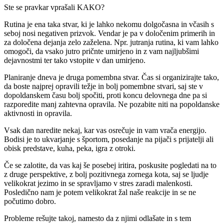
Ste se pravkar vprašali KAKO?
Rutina je ena taka stvar, ki je lahko nekomu dolgočasna in včasih s
seboj nosi negativen prizvok. Vendar je pa v določenim primerih in
za določena dejanja zelo zaželena. Npr. jutranja rutina, ki vam lahko
omogoči, da vsako jutro pričnte umirjeno in z vam najljubšimi
dejavnostmi ter tako vstopite v dan umirjeno.
Planiranje dneva je druga pomembna stvar. Čas si organizirajte tako,
da boste najprej opravili težje in bolj pomembne stvari, saj ste v
dopoldanskem času bolj spočiti, proti koncu delovnega dne pa si
razporedite manj zahtevna opravila. Ne pozabite niti na popoldanske
aktivnosti in opravila.
Vsak dan naredite nekaj, kar vas osrečuje in vam vrača energijo.
Bodisi je to ukvarjanje s športom, posedanje na pijači s prijatelji ali
obisk predstave, kuha, peka, igra z otroki.
Če se zalotite, da vas kaj še posebej iritira, poskusite pogledati na to
z druge perspektive, z bolj pozitivnega zornega kota, saj se ljudje
velikokrat jezimo in se spravljamo v stres zaradi malenkosti.
Posledično nam je potem velikokrat žal naše reakcije in se ne
počutimo dobro.
Probleme rešujte takoj, namesto da z njimi odlašate in s tem