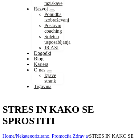
raziskave
Razvoj
Ponudba
izobraževanj
Poslovni
coaching
Spletna
usposabljanja
JR ASI
Dogodki
Blog
Kariera
O nas
Izjave
strank
Trgovina
STRES IN KAKO SE
SPROSTITI
Home
/
Nekategorizirano
,
Promocija Zdravja
/
STRES IN KAKO SE