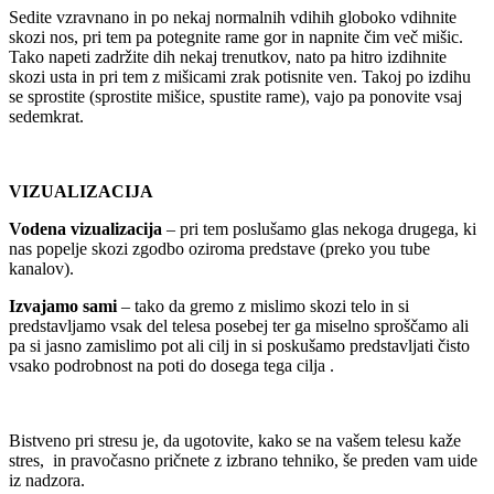
Sedite vzravnano in po nekaj normalnih vdihih globoko vdihnite
skozi nos, pri tem pa potegnite rame gor in napnite čim več mišic.
Tako napeti zadržite dih nekaj trenutkov, nato pa hitro izdihnite
skozi usta in pri tem z mišicami zrak potisnite ven. Takoj po izdihu
se sprostite (sprostite mišice, spustite rame), vajo pa ponovite vsaj
sedemkrat.
VIZUALIZACIJA
Vodena vizualizacija
– pri tem poslušamo glas nekoga drugega, ki
nas popelje skozi zgodbo oziroma predstave (preko you tube
kanalov).
Izvajamo sami
– tako da gremo z mislimo skozi telo in si
predstavljamo vsak del telesa posebej ter ga miselno sproščamo ali
pa si jasno zamislimo pot ali cilj in si poskušamo predstavljati čisto
vsako podrobnost na poti do dosega tega cilja .
Bistveno pri stresu je, da ugotovite, kako se na vašem telesu kaže
stres, in pravočasno pričnete z izbrano tehniko, še preden vam uide
iz nadzora.