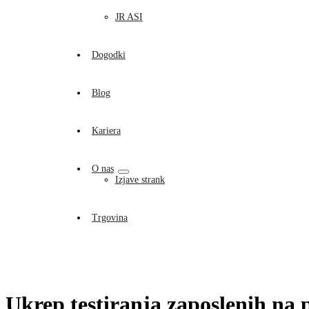
JR ASI
Dogodki
Blog
Kariera
O nas
Izjave strank
Trgovina
Ukrep testiranja zaposlenih na