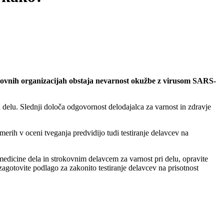
delovnih organizacijah obstaja nevarnost okužbe z virusom SARS-
i delu. Slednji določa odgovornost delodajalca za varnost in zdravje
merih v oceni tveganja predvidijo tudi testiranje delavcev na
 medicine dela in strokovnim delavcem za varnost pri delu, opravite
agotovite podlago za zakonito testiranje delavcev na prisotnost