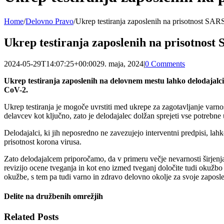
Home
/
Delovno Pravo
/
Ukrep testiranja zaposlenih na prisotnost SA
Ukrep testiranja zaposlenih na prisotnost
2024-05-29T14:07:25+00:00
29. maja, 2024
|
0 Comments
Ukrep testiranja zaposlenih na delovnem mestu lahko delodajalci 
CoV-2.
Ukrep testiranja je mogoče uvrstiti med ukrepe za zagotavljanje varnos
delavcev kot ključno, zato je delodajalec dolžan sprejeti vse potrebne
Delodajalci, ki jih neposredno ne zavezujejo interventni predpisi, lah
prisotnost korona virusa.
Zato delodajalcem priporočamo, da v primeru večje nevarnosti širjenja 
revizijo ocene tveganja in kot eno izmed tveganj določite tudi okužbo
okužbe, s tem pa tudi varno in zdravo delovno okolje za svoje zaposl
Delite na družbenih omrežjih
Facebook
Twitter
LinkedIn
WhatsApp
Email
Related Posts