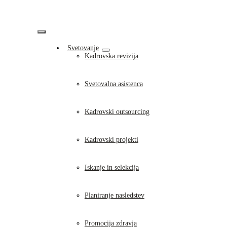
Skip
to
content
Vklopi/Izklopi
Svetovanje
navigacijo
Kadrovska revizija
Svetovalna asistenca
Kadrovski outsourcing
Kadrovski projekti
Iskanje in selekcija
Planiranje nasledstev
Promocija zdravja