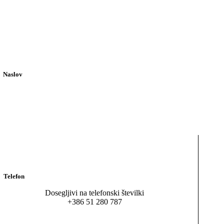
Naslov
Maribor, Beloruska ulica 7
Ljubljana, Koprska ulica 98
Telefon
Dosegljivi na telefonski številki
+386 51 280 787