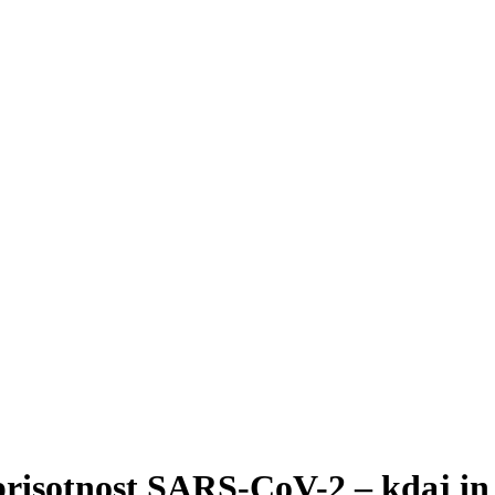
 prisotnost SARS-CoV-2 – kdaj i