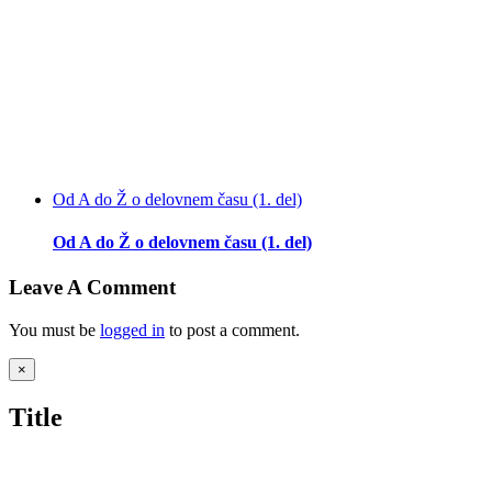
Od A do Ž o delovnem času (1. del)
Od A do Ž o delovnem času (1. del)
Leave A Comment
You must be
logged in
to post a comment.
Close
×
product
quick
Title
view