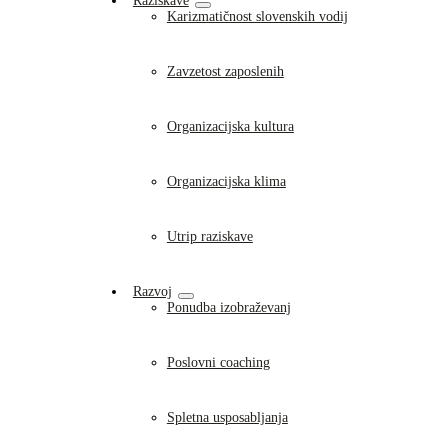
Raziskave
Karizmatičnost slovenskih vodij
Zavzetost zaposlenih
Organizacijska kultura
Organizacijska klima
Utrip raziskave
Razvoj
Ponudba izobraževanj
Poslovni coaching
Spletna usposabljanja