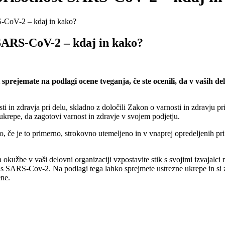
RS-CoV-2 – kdaj in kako?
 SARS-CoV-2 – kdaj in kako?
sprejemate na podlagi ocene tveganja, če ste ocenili, da v vaših 
ti in zdravja pri delu, skladno z določili Zakon o varnosti in zdravju pr
 ukrepe, da zagotovi varnost in zdravje v svojem podjetju.
ko, če je to primerno, strokovno utemeljeno in v vnaprej opredeljenih pri
okužbe v vaši delovni organizaciji vzpostavite stik s svojimi izvajalci
 s SARS-Cov-2. Na podlagi tega lahko sprejmete ustrezne ukrepe in si z
ene.