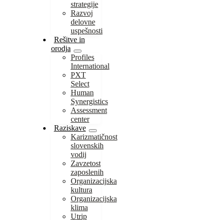
strategije
Razvoj
delovne
uspešnosti
Rešitve in
orodja
Profiles
International
PXT
Select
Human
Synergistics
Assessment
center
Raziskave
Karizmatičnost
slovenskih
vodij
Zavzetost
zaposlenih
Organizacijska
kultura
Organizacijska
klima
Utrip