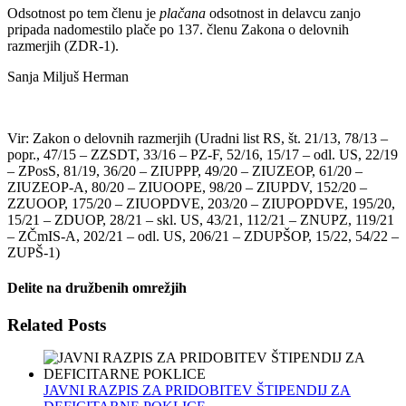
Odsotnost po tem členu je
plačana
odsotnost in delavcu zanjo
pripada nadomestilo plače po 137. členu Zakona o delovnih
razmerjih (ZDR-1).
Sanja Miljuš Herman
Vir: Zakon o delovnih razmerjih (Uradni list RS, št. 21/13, 78/13 –
popr., 47/15 – ZZSDT, 33/16 – PZ-F, 52/16, 15/17 – odl. US, 22/19
– ZPosS, 81/19, 36/20 – ZIUPPP, 49/20 – ZIUZEOP, 61/20 –
ZIUZEOP-A, 80/20 – ZIUOOPE, 98/20 – ZIUPDV, 152/20 –
ZZUOOP, 175/20 – ZIUOPDVE, 203/20 – ZIUPOPDVE, 195/20,
15/21 – ZDUOP, 28/21 – skl. US, 43/21, 112/21 – ZNUPZ, 119/21
– ZČmIS-A, 202/21 – odl. US, 206/21 – ZDUPŠOP, 15/22, 54/22 –
ZUPŠ-1)
Delite na družbenih omrežjih
Facebook
Twitter
LinkedIn
WhatsApp
Email
Related Posts
JAVNI RAZPIS ZA PRIDOBITEV ŠTIPENDIJ ZA