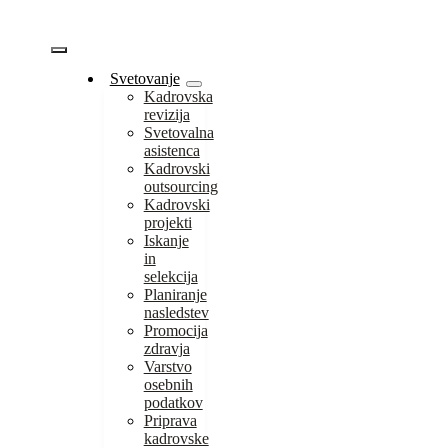
Skip
to
content
Vklopi/Izklopi
Svetovanje
Kadrovska
navigacijo
revizija
Svetovalna
asistenca
Kadrovski
outsourcing
Kadrovski
projekti
Iskanje
in
selekcija
Planiranje
nasledstev
Promocija
zdravja
Varstvo
osebnih
podatkov
Priprava
kadrovske