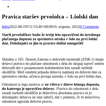
View
Larger
Image
Pravica staršev prvošolca – 1.šolski dan
lidija
2022-08-19T11:53:40+00:00
19. avgusta, 2022
|
0 Comments
Starši prvošolčkov bodo že tretje leto upravičeni do izrednega
plačanega dopusta za spremstvo otroka v šolo na prvi šolski
dan. Delodajalci so jim to pravico dolžni omogočiti!
Skladno z 165. členom Zakona o delovnih razmerjih (ZDR-1) imajo
delavci pravico do plačane odsotnosti z dela do skupaj največ sedem
delovnih dni v posameznem koledarskem letu zaradi osebnih
okoliščin. Med ostalimi pripada delavcu najmanj en delovni dan za
spremstvo otroka, učenca prvega razreda, v šolo na prvi šolski dan,
Odsotnost iz tega naslova
se
ne všteva v dneve letnega dopusta,
do katerega je upravičen delavec
. P
ravica do odsotnosti z dela
zaradi osebnih okoliščin je delavčeva absolutna pravica in jo
delodajalec delavcu ne sme odreči, niti v primeru, če bi delavčeva
odsotnost ogrozila delovni proces.