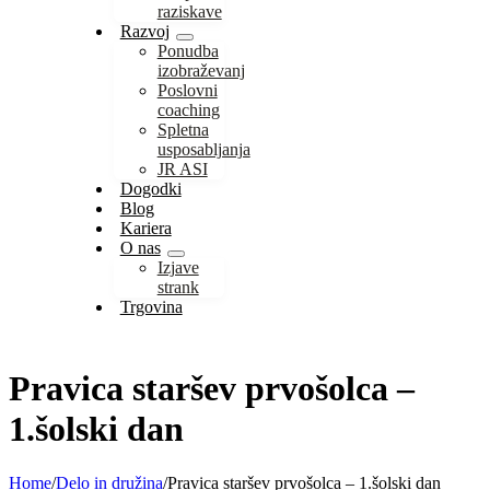
raziskave
Razvoj
Ponudba
izobraževanj
Poslovni
coaching
Spletna
usposabljanja
JR ASI
Dogodki
Blog
Kariera
O nas
Izjave
strank
Trgovina
Pravica staršev prvošolca –
1.šolski dan
Home
/
Delo in družina
/
Pravica staršev prvošolca – 1.šolski dan