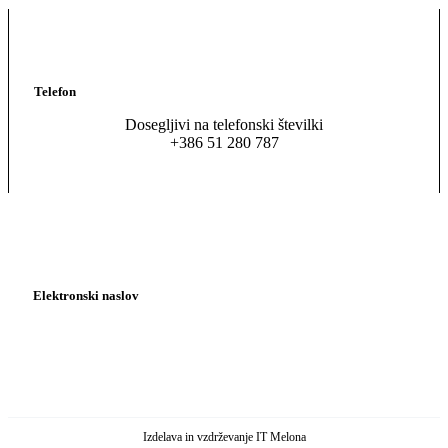
Telefon
Dosegljivi na telefonski številki
+386 51 280 787
Elektronski naslov
pisarna@kadrovska-asistenca.si
asistenca@profilesslovenia.si
Izdelava in vzdrževanje IT Melona