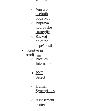
zdravja
Varstvo
osebnih
podatkov
Priprava
kadrovske
strategije
Razvoj
delovne
uspešnosti
Rešitve in
orodja
Profiles
International
PXT
Select
Human
Synergistics
Assessment
center