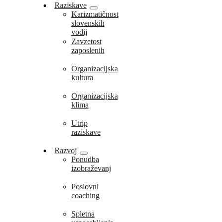
Raziskave
Karizmatičnost
slovenskih
vodij
Zavzetost
zaposlenih
Organizacijska
kultura
Organizacijska
klima
Utrip
raziskave
Razvoj
Ponudba
izobraževanj
Poslovni
coaching
Spletna