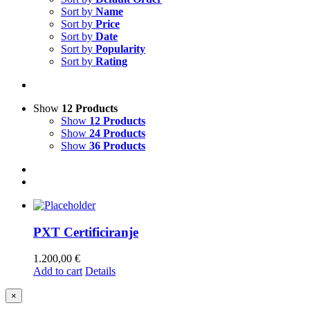
Sort by
Name
Sort by
Price
Sort by
Date
Sort by
Popularity
Sort by
Rating
Show
12 Products
Show
12 Products
Show
24 Products
Show
36 Products
PXT Certificiranje
1.200,00
€
Add to cart
Details
Close
×
product