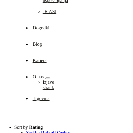
usposabljanja
JR ASI
Dogodki
Blog
Kariera
O nas
Izjave
strank
Trgovina
Sort by
Rating
Sort by
Default Order