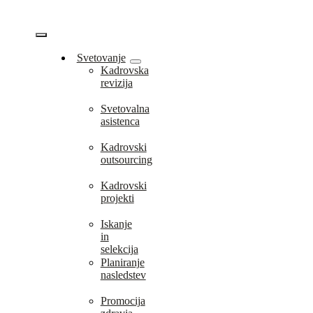
Skip
to
content
Vklopi/Izklopi
Svetovanje
Kadrovska
navigacijo
revizija
Svetovalna
asistenca
Kadrovski
outsourcing
Kadrovski
projekti
Iskanje
in
selekcija
Planiranje
nasledstev
Promocija