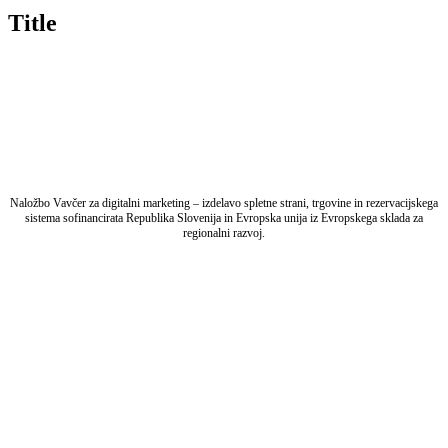
quick
Title
view
Naložbo Vavčer za digitalni marketing – izdelavo spletne strani, trgovine in rezervacijskega
sistema sofinancirata Republika Slovenija in Evropska unija iz Evropskega sklada za
regionalni razvoj.