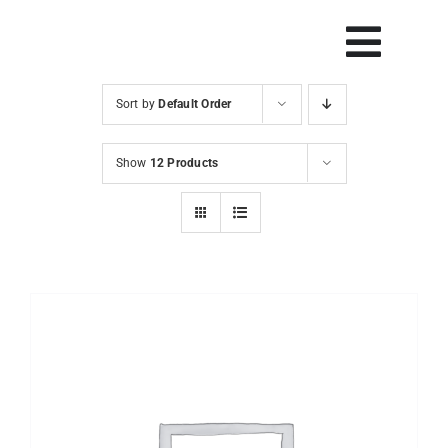
Skip
to
Vklop
content
navig
Sort by
Default Order
Svetovanje
Show
12 Products
Rešitve in orodja
Raziskave
Razvoj
Dogodki
Blog