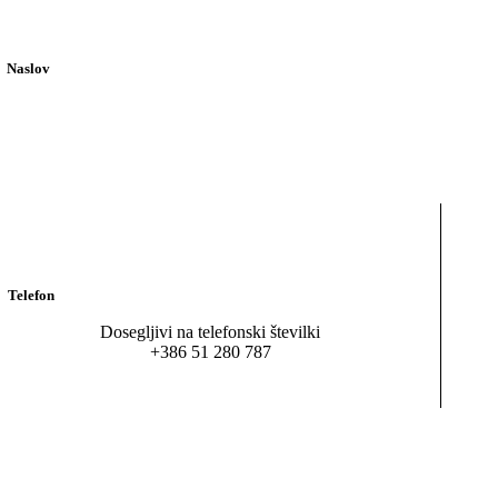
Naslov
Maribor, Beloruska ulica 7
Ljubljana, Koprska ulica 98
Telefon
Dosegljivi na telefonski številki
+386 51 280 787