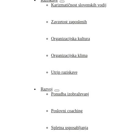
Raziskave
Karizmatičnost slovenskih vodij
Zavzetost zaposlenih
Organizacijska kultura
Organizacijska klima
Utrip raziskave
Razvoj
Ponudba izobraževanj
Poslovni coaching
Spletna usposabljanja