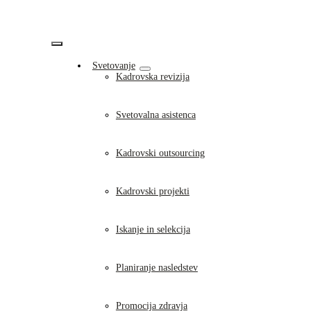
Skip
to
content
Vklopi/Izklopi
Svetovanje
navigacijo
Kadrovska revizija
Svetovalna asistenca
Kadrovski outsourcing
Kadrovski projekti
Iskanje in selekcija
Planiranje nasledstev
Promocija zdravja