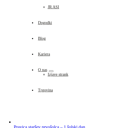
JR ASI
Dogodki
Blog
Kariera
O nas
Izjave strank
Trgovina
Pravica staršev prvošolca – 1.šolski dan