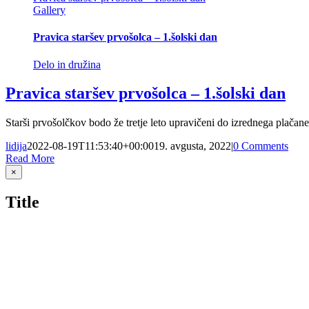
Gallery
Pravica staršev prvošolca – 1.šolski dan
Delo in družina
Pravica staršev prvošolca – 1.šolski dan
Starši prvošolčkov bodo že tretje leto upravičeni do izrednega plačane
lidija
2022-08-19T11:53:40+00:00
19. avgusta, 2022
|
0 Comments
Read More
Close
×
product
quick
Title
view