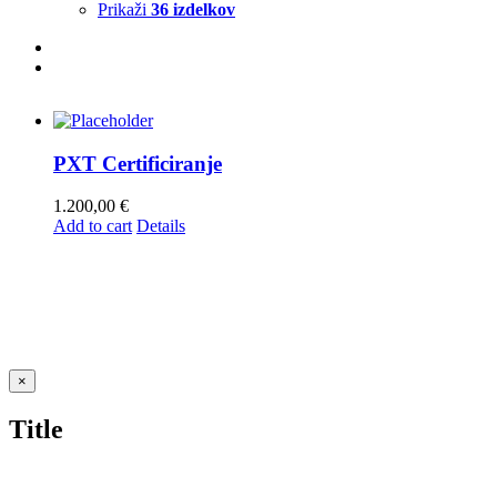
Prikaži
36 izdelkov
PXT Certificiranje
1.200,00
€
Add to cart
Details
Close
×
product
quick
Title
view