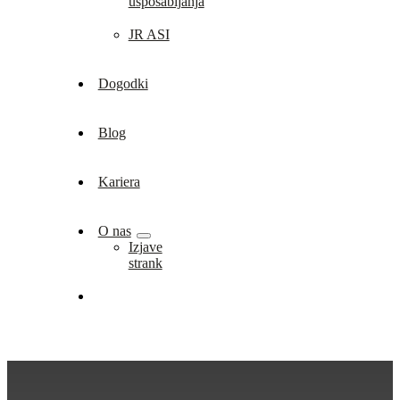
usposabljanja
JR ASI
Dogodki
Blog
Kariera
O nas
Izjave
strank
Trgovina