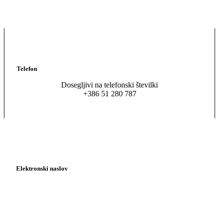
Telefon
Dosegljivi na telefonski številki
+386 51 280 787
Elektronski naslov
pisarna@kadrovska-asistenca.si
asistenca@profilesslovenia.si