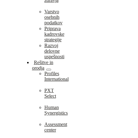
zdravja
Varstvo
osebnih
podatkov
Priprava
kadrovske
strategije
Razvoj
delovne
uspešnosti
Rešitve in
orodja
Profiles
International
PXT
Select
Human
Synergistics
Assessment
center