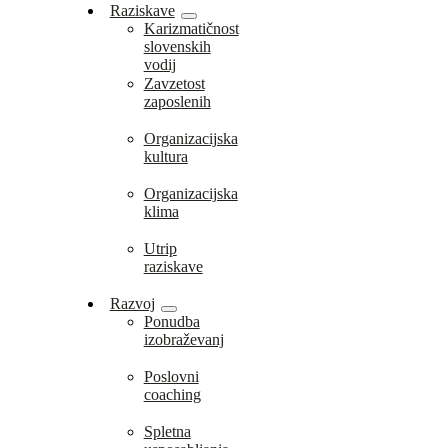
Raziskave
Karizmatičnost
slovenskih
vodij
Zavzetost
zaposlenih
Organizacijska
kultura
Organizacijska
klima
Utrip
raziskave
Razvoj
Ponudba
izobraževanj
Poslovni
coaching
Spletna