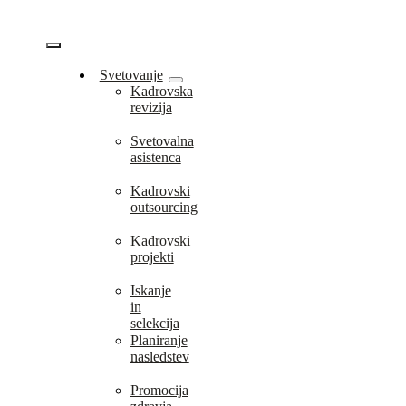
Skip
to
content
Vklopi/Izklopi
Svetovanje
Kadrovska
navigacijo
revizija
Svetovalna
asistenca
Kadrovski
outsourcing
Kadrovski
projekti
Iskanje
in
selekcija
Planiranje
nasledstev
Promocija