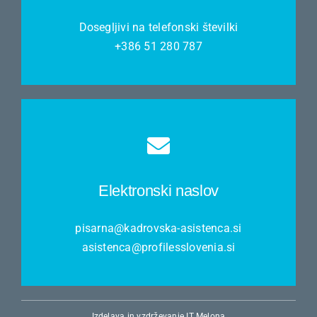
Dosegljivi na telefonski številki
+386 51 280 787
Elektronski naslov
pisarna@kadrovska-asistenca.si
asistenca@profilesslovenia.si
Izdelava in vzdrževanje IT Melona