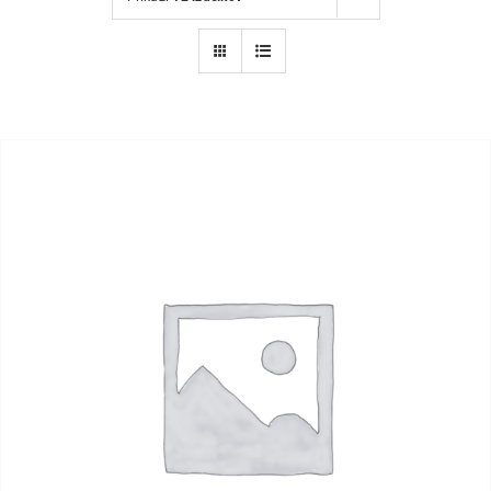
Kariera
O nas
Trgovina