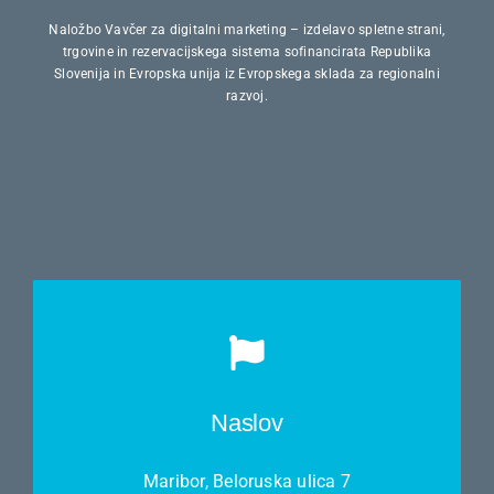
Naložbo Vavčer za digitalni marketing – izdelavo spletne strani,
trgovine in rezervacijskega sistema sofinancirata Republika
Slovenija in Evropska unija iz Evropskega sklada za regionalni
razvoj.
Naslov
Maribor, Beloruska ulica 7