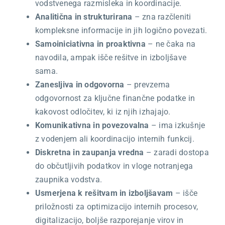
vodstvenega razmisleka in koordinacije.
Analitična in strukturirana
– zna razčleniti
kompleksne informacije in jih logično povezati.
Samoiniciativna in proaktivna
– ne čaka na
navodila, ampak išče rešitve in izboljšave
sama.
Zanesljiva in odgovorna
– prevzema
odgovornost za ključne finančne podatke in
kakovost odločitev, ki iz njih izhajajo.
Komunikativna in povezovalna
– ima izkušnje
z vodenjem ali koordinacijo internih funkcij.
Diskretna in zaupanja vredna
– zaradi dostopa
do občutljivih podatkov in vloge notranjega
zaupnika vodstva.
Usmerjena k rešitvam in izboljšavam
– išče
priložnosti za optimizacijo internih procesov,
digitalizacijo, boljše razporejanje virov in