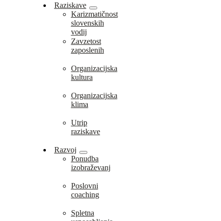
Raziskave
Karizmatičnost
slovenskih
vodij
Zavzetost
zaposlenih
Organizacijska
kultura
Organizacijska
klima
Utrip
raziskave
Razvoj
Ponudba
izobraževanj
Poslovni
coaching
Spletna