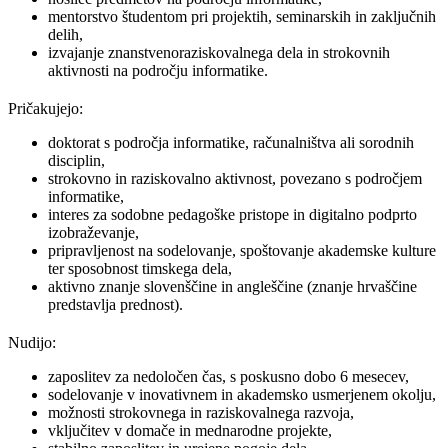
mentorstvo študentom pri projektih, seminarskih in zaključnih
delih,
izvajanje znanstvenoraziskovalnega dela in strokovnih
aktivnosti na področju informatike.
Pričakujejo:
doktorat s področja informatike, računalništva ali sorodnih
disciplin,
strokovno in raziskovalno aktivnost, povezano s področjem
informatike,
interes za sodobne pedagoške pristope in digitalno podprto
izobraževanje,
pripravljenost na sodelovanje, spoštovanje akademske kulture
ter sposobnost timskega dela,
aktivno znanje slovenščine in angleščine (znanje hrvaščine
predstavlja prednost).
Nudijo:
zaposlitev za nedoločen čas, s poskusno dobo 6 mesecev,
sodelovanje v inovativnem in akademsko usmerjenem okolju,
možnosti strokovnega in raziskovalnega razvoja,
vključitev v domače in mednarodne projekte,