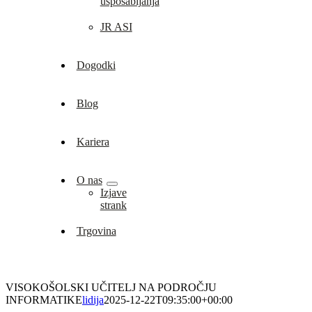
usposabljanja
JR ASI
Dogodki
Blog
Kariera
O nas
Izjave
strank
Trgovina
VISOKOŠOLSKI UČITELJ NA PODROČJU
INFORMATIKE
lidija
2025-12-22T09:35:00+00:00