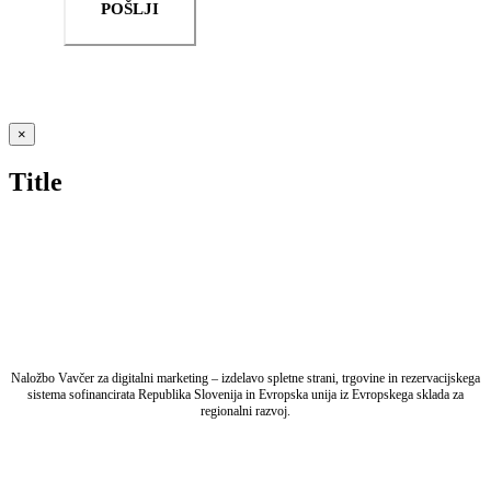
POŠLJI
Close
×
product
quick
Title
view
Naložbo Vavčer za digitalni marketing – izdelavo spletne strani, trgovine in rezervacijskega
sistema sofinancirata Republika Slovenija in Evropska unija iz Evropskega sklada za
regionalni razvoj.