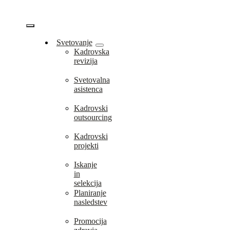
Skip
to
content
Vklopi/Izklopi
Svetovanje
Kadrovska
navigacijo
revizija
Svetovalna
asistenca
Kadrovski
outsourcing
Kadrovski
projekti
Iskanje
in
selekcija
Planiranje
nasledstev
Promocija