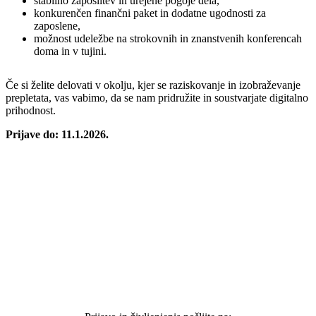
stabilno zaposlitev in urejene pogoje dela,
konkurenčen finančni paket in dodatne ugodnosti za
zaposlene,
možnost udeležbe na strokovnih in znanstvenih konferencah
doma in v tujini.
Če si želite delovati v okolju, kjer se raziskovanje in izobraževanje
prepletata, vas vabimo, da se nam pridružite in soustvarjate digitalno
prihodnost.
Prijave do: 11.1.2026.