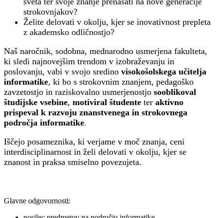
sveta ter svoje znanje prenašati na nove generacije
strokovnjakov?
Želite delovati v okolju, kjer se inovativnost prepleta
z akademsko odličnostjo?
Naš naročnik, sodobna, mednarodno usmerjena fakulteta,
ki sledi najnovejšim trendom v izobraževanju in
poslovanju, vabi v svojo sredino
visokošolskega učitelja
informatike
, ki bo s strokovnim znanjem, pedagoško
zavzetostjo in raziskovalno usmerjenostjo
sooblikoval
študijske vsebine
,
motiviral študente
ter
aktivno
prispeval k razvoju znanstvenega in strokovnega
področja informatike
.
Iščejo posameznika, ki verjame v moč znanja, ceni
interdisciplinarnost in želi delovati v okolju, kjer se
znanost in praksa smiselno povezujeta.
Glavne odgovornosti:
nosilec predmetov na področju informatike,