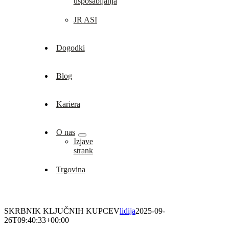
usposabljanja
JR ASI
Dogodki
Blog
Kariera
O nas
Izjave
strank
Trgovina
SKRBNIK KLJUČNIH KUPCEV
lidija
2025-09-
26T09:40:33+00:00