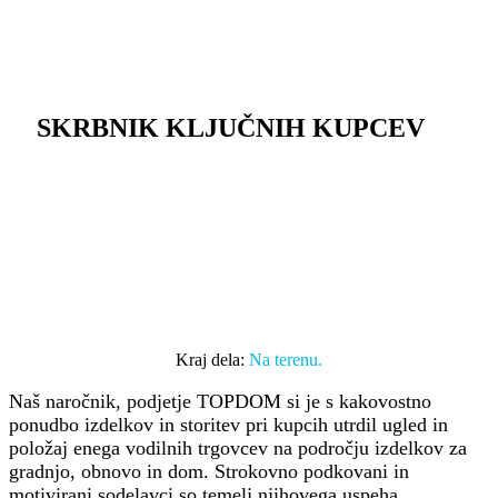
SKRBNIK KLJUČNIH KUPCEV
Kraj dela:
Na terenu.
Naš naročnik, podjetje TOPDOM si je s kakovostno
ponudbo izdelkov in storitev pri kupcih utrdil ugled in
položaj enega vodilnih trgovcev na področju izdelkov za
gradnjo, obnovo in dom. Strokovno podkovani in
motivirani sodelavci so temelj njihovega uspeha.