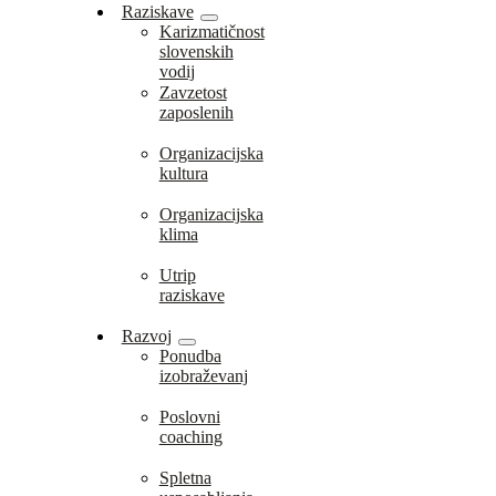
Raziskave
Karizmatičnost
slovenskih
vodij
Zavzetost
zaposlenih
Organizacijska
kultura
Organizacijska
klima
Utrip
raziskave
Razvoj
Ponudba
izobraževanj
Poslovni
coaching
Spletna