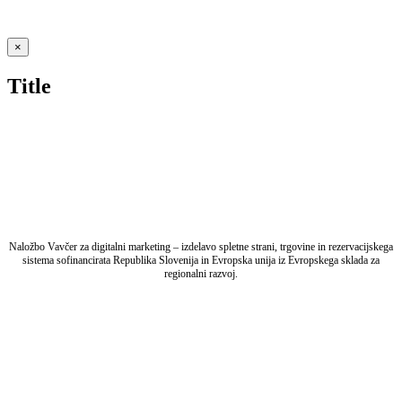
Close
×
product
quick
Title
view
Naložbo Vavčer za digitalni marketing – izdelavo spletne strani, trgovine in rezervacijskega
sistema sofinancirata Republika Slovenija in Evropska unija iz Evropskega sklada za
regionalni razvoj.