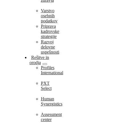
zdravja
Varstvo
osebnih
podatkov
Priprava
kadrovske
strategije
Razvoj
delovne
uspešnosti
Rešitve in
orodja
Profiles
International
PXT
Select
Human
Synergistics
Assessment
center