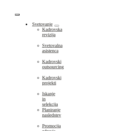
Skip
to
content
Vklopi/Izklopi
Svetovanje
Kadrovska
navigacijo
revizija
Svetovalna
asistenca
Kadrovski
outsourcing
Kadrovski
projekti
Iskanje
in
selekcija
Planiranje
nasledstev
Promocija