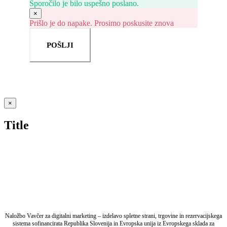
Sporočilo je bilo uspešno poslano.
×
Prišlo je do napake. Prosimo poskusite znova
POŠLJI
Close
×
product
quick
Title
view
Naložbo Vavčer za digitalni marketing – izdelavo spletne strani, trgovine in rezervacijskega
sistema sofinancirata Republika Slovenija in Evropska unija iz Evropskega sklada za