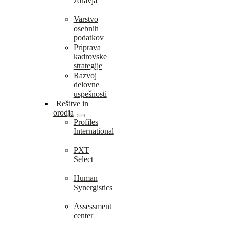
zdravja
Varstvo
osebnih
podatkov
Priprava
kadrovske
strategije
Razvoj
delovne
uspešnosti
Rešitve in
orodja
Profiles
International
PXT
Select
Human
Synergistics
Assessment
center