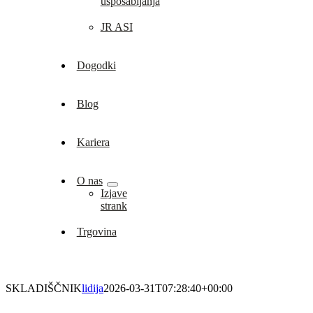
usposabljanja
JR ASI
Dogodki
Blog
Kariera
O nas
Izjave
strank
Trgovina
SKLADIŠČNIK
lidija
2026-03-31T07:28:40+00:00