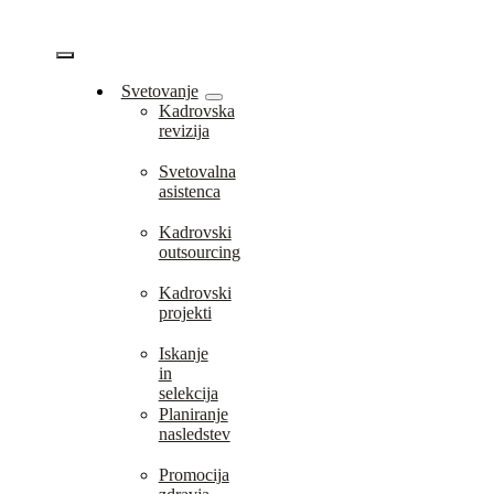
Skip
to
content
Vklopi/Izklopi
Svetovanje
Kadrovska
navigacijo
revizija
Svetovalna
asistenca
Kadrovski
outsourcing
Kadrovski
projekti
Iskanje
in
selekcija
Planiranje
nasledstev
Promocija