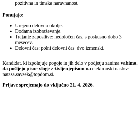
pozitivna in timska naravnanost.
Ponujajo:
Urejeno delovno okolje.
Dodatna izobraževanje.
Trajanje zaposlitve: nedoločen čas, s poskusno dobo 3
mesecev.
Delovni čas: polni delovni čas, dvo izmenski.
Kandidat, ki izpolnjuje pogoje in jih delo v podjetju zanima
vabimo,
da pošljejo pisne vloge z življenjepisom na
elektronski naslov:
natasa.savsek@topdom.si.
Prijave sprejemajo do vključno 21. 4. 2026.