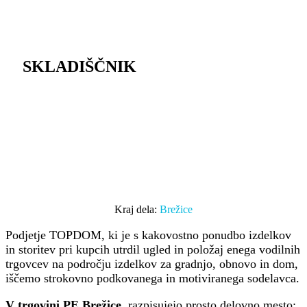
SKLADIŠČNIK
Kraj dela:
Brežice
Podjetje TOPDOM, ki je s kakovostno ponudbo izdelkov
in storitev pri kupcih utrdil ugled in položaj enega vodilnih
trgovcev na področju izdelkov za gradnjo, obnovo in dom,
iščemo strokovno podkovanega in motiviranega sodelavca.
V trgovini PE Brežice
razpisujejo prosto delovno mesto: