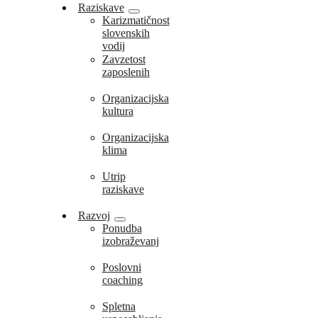
Raziskave
Karizmatičnost
slovenskih
vodij
Zavzetost
zaposlenih
Organizacijska
kultura
Organizacijska
klima
Utrip
raziskave
Razvoj
Ponudba
izobraževanj
Poslovni
coaching
Spletna