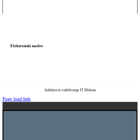
Elektronski naslov
pisarna@kadrovska-asistenca.si
asistenca@profilesslovenia.si
Izdelava in vzdrževanje IT Melona
Page load link