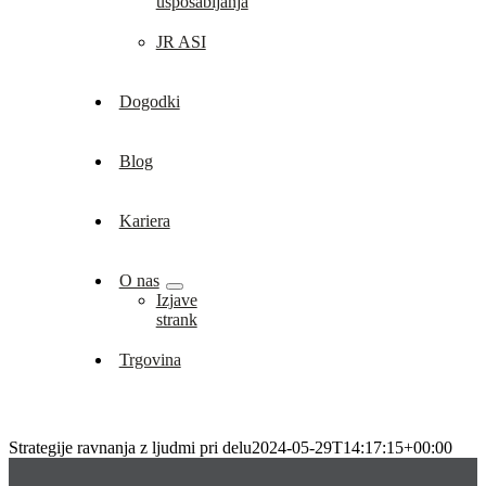
usposabljanja
JR ASI
Dogodki
Blog
Kariera
O nas
Izjave
strank
Trgovina
Strategije ravnanja z ljudmi pri delu
2024-05-29T14:17:15+00:00