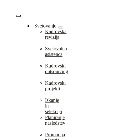
Skip
to
content
Vklopi/Izklopi
Svetovanje
Kadrovska
navigacijo
revizija
Svetovalna
asistenca
Kadrovski
outsourcing
Kadrovski
projekti
Iskanje
in
selekcija
Planiranje
nasledstev
Promocija