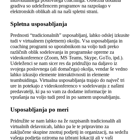
individualnega poslovnega coachinga. Obsežna dodatna
gradiva so udeležencem programov na razpolago v
elektronskih oblikah ali na naši spletni strani.
Spletna usposabljanja
Prednosti “tradicionalnih” usposabljanj, lahko odslej izkusite
tudi v virtualnem (spletnem) okolju. Vsa usposabljanja in
coaching programi so uporabnikom na voljo tudi preko
različnih oblik sodelovanja in programske opreme za
videokonference (Zoom, MS Teams, Skype, GoTo, ipd.).
Udeleženci se nam sicer res da pridružijo na daljavo iz
svojega poslovnega (ali domačega) okolja, vendar še vedno
lahko izkusijo elemente interaktivnosti in elemente
teambuidinga. Virtualna usposabljanja trajajo do največ tri
ure in potekajo z videokonferenco v sodelovanju z našimi
predavatelji, ki pa so vam za dodatne informacije in
vprašanja na voljo tudi pred in po samem usposabljanju.
Usposabljanja po meri
Pridružite se nam lahko na že razpisanih tradicionalih ali
virtualnih delavnicah, lahko pa le te pripravimo za
zaključene skupine znotraj podjetij in organizacij, na sedežu
vašega podjetja oziroma na izbrani lokaciji ali v vaši