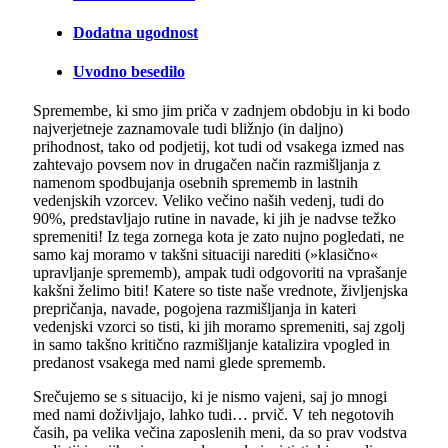
Dodatna ugodnost
Uvodno besedilo
Spremembe, ki smo jim priča v zadnjem obdobju in ki bodo
najverjetneje zaznamovale tudi bližnjo (in daljno)
prihodnost, tako od podjetij, kot tudi od vsakega izmed nas
zahtevajo povsem nov in drugačen način razmišljanja z
namenom spodbujanja osebnih sprememb in lastnih
vedenjskih vzorcev. Veliko večino naših vedenj, tudi do
90%, predstavljajo rutine in navade, ki jih je nadvse težko
spremeniti! Iz tega zornega kota je zato nujno pogledati, ne
samo kaj moramo v takšni situaciji narediti (»klasično«
upravljanje sprememb), ampak tudi odgovoriti na vprašanje
kakšni želimo biti! Katere so tiste naše vrednote, življenjska
prepričanja, navade, pogojena razmišljanja in kateri
vedenjski vzorci so tisti, ki jih moramo spremeniti, saj zgolj
in samo takšno kritično razmišljanje katalizira vpogled in
predanost vsakega med nami glede sprememb.
Srečujemo se s situacijo, ki je nismo vajeni, saj jo mnogi
med nami doživljajo, lahko tudi… prvič. V teh negotovih
časih, pa velika večina zaposlenih meni, da so prav vodstva