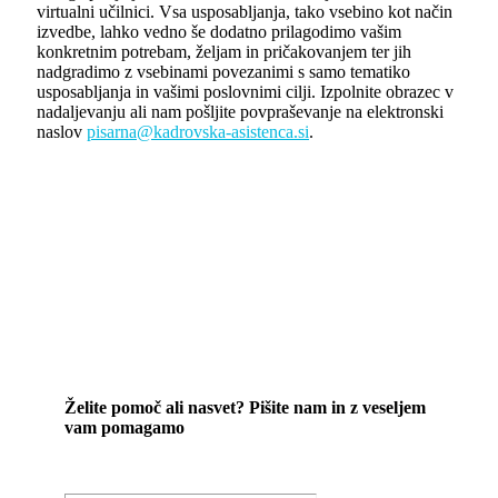
virtualni učilnici. Vsa usposabljanja, tako vsebino kot način
izvedbe, lahko vedno še dodatno prilagodimo vašim
konkretnim potrebam, željam in pričakovanjem ter jih
nadgradimo z vsebinami povezanimi s samo tematiko
usposabljanja in vašimi poslovnimi cilji. Izpolnite obrazec v
nadaljevanju ali nam pošljite povpraševanje na elektronski
naslov
pisarna@kadrovska-asistenca.si
.
Želite pomoč ali nasvet? Pišite nam in z veseljem
vam pomagamo