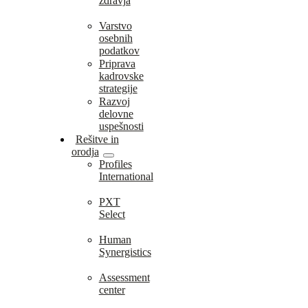
zdravja
Varstvo
osebnih
podatkov
Priprava
kadrovske
strategije
Razvoj
delovne
uspešnosti
Rešitve in
orodja
Profiles
International
PXT
Select
Human
Synergistics
Assessment
center