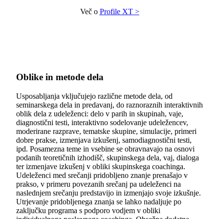
Več o
Profile XT >
Oblike in metode dela
Usposabljanja vključujejo različne metode dela, od
seminarskega dela in predavanj, do raznoraznih interaktivnih
oblik dela z udeleženci: delo v parih in skupinah, vaje,
diagnostični testi, interaktivno sodelovanje udeležencev,
moderirane razprave, tematske skupine, simulacije, primeri
dobre prakse, izmenjava izkušenj, samodiagnostični testi,
ipd. Posamezna teme in vsebine se obravnavajo na osnovi
podanih teoretičnih izhodišč, skupinskega dela, vaj, dialoga
ter izmenjave izkušenj v obliki skupinskega coachinga.
Udeleženci med srečanji pridobljeno znanje prenašajo v
prakso, v primeru povezanih srečanj pa udeleženci na
naslednjem srečanju predstavijo in izmenjajo svoje izkušnje.
Utrjevanje pridobljenega znanja se lahko nadaljuje po
zaključku programa s podporo vodjem v obliki