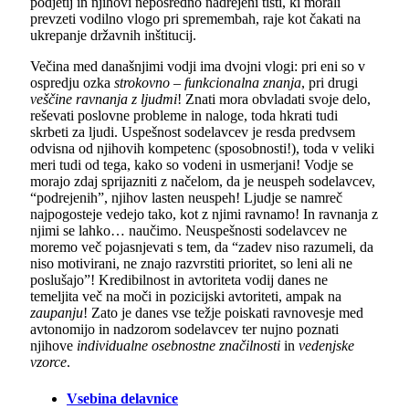
podjetij in njihovi neposredno nadrejeni tisti, ki morali
prevzeti vodilno vlogo pri spremembah, raje kot čakati na
ukrepanje državnih inštitucij.
Večina med današnjimi vodji ima dvojni vlogi: pri eni so v
ospredju ozka
strokovno – funkcionalna znanja
, pri drugi
veščine ravnanja z ljudmi
! Znati mora obvladati svoje delo,
reševati poslovne probleme in naloge, toda hkrati tudi
skrbeti za ljudi. Uspešnost sodelavcev je resda predvsem
odvisna od njihovih kompetenc (sposobnosti!), toda v veliki
meri tudi od tega, kako so vodeni in usmerjani! Vodje se
morajo zdaj sprijazniti z načelom, da je neuspeh sodelavcev,
“podrejenih”, njihov lasten neuspeh! Ljudje se namreč
najpogosteje vedejo tako, kot z njimi ravnamo! In ravnanja z
njimi se lahko… naučimo. Neuspešnosti sodelavcev ne
moremo več pojasnjevati s tem, da “zadev niso razumeli, da
niso motivirani, ne znajo razvrstiti prioritet, so leni ali ne
poslušajo”! Kredibilnost in avtoriteta vodij danes ne
temeljita več na moči in pozicijski avtoriteti, ampak na
zaupanju
! Zato je danes vse težje poiskati ravnovesje med
avtonomijo in nadzorom sodelavcev ter nujno poznati
njihove
individualne osebnostne značilnosti
in
vedenjske
vzorce
.
Vsebina delavnice