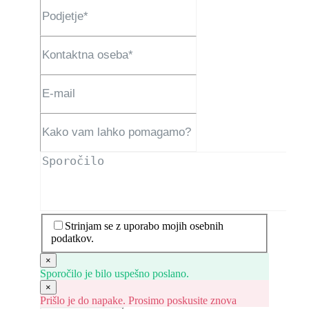
Strinjam se z uporabo mojih osebnih
podatkov.
×
Sporočilo je bilo uspešno poslano.
×
Prišlo je do napake. Prosimo poskusite znova