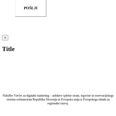
POŠLJI
Close
×
product
quick
Title
view
Naložbo Vavčer za digitalni marketing – izdelavo spletne strani, trgovine in rezervacijskega
sistema sofinancirata Republika Slovenija in Evropska unija iz Evropskega sklada za
regionalni razvoj.