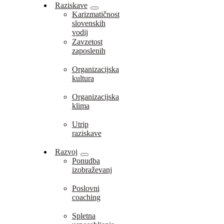
Raziskave
Karizmatičnost
slovenskih
vodij
Zavzetost
zaposlenih
Organizacijska
kultura
Organizacijska
klima
Utrip
raziskave
Razvoj
Ponudba
izobraževanj
Poslovni
coaching
Spletna