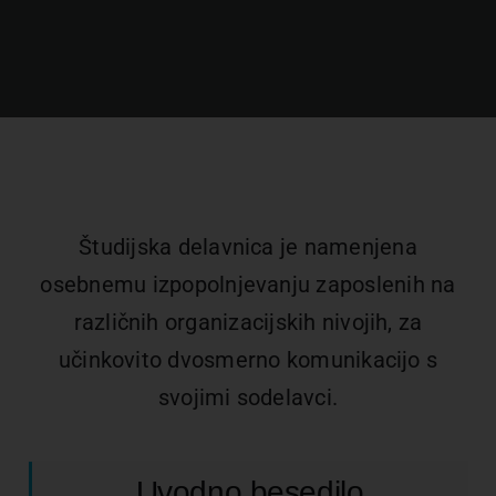
Kariera
O nas
Trgovina
Študijska delavnica je namenjena
osebnemu izpopolnjevanju zaposlenih na
različnih organizacijskih nivojih, za
učinkovito dvosmerno komunikacijo s
svojimi sodelavci.
Uvodno besedilo