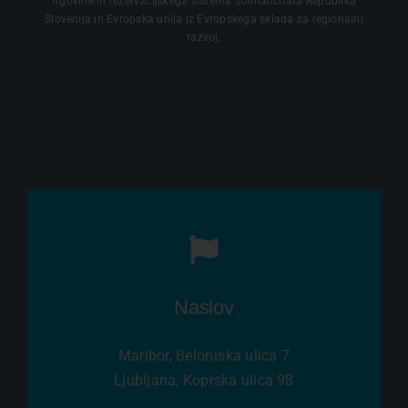
trgovine in rezervacijskega sistema sofinancirata Republika
Slovenija in Evropska unija iz Evropskega sklada za regionalni
razvoj.
Naslov
Maribor, Beloruska ulica 7
Ljubljana, Koprska ulica 98