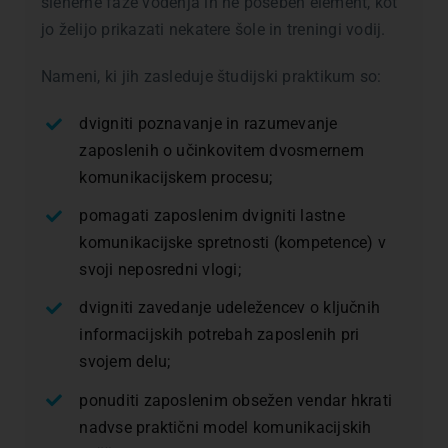
sleherne faze vodenja in ne poseben element, kot
jo želijo prikazati nekatere šole in treningi vodij.
Nameni, ki jih zasleduje študijski praktikum so:
dvigniti poznavanje in razumevanje
zaposlenih o učinkovitem dvosmernem
komunikacijskem procesu;
pomagati zaposlenim dvigniti lastne
komunikacijske spretnosti (kompetence) v
svoji neposredni vlogi;
dvigniti zavedanje udeležencev o ključnih
informacijskih potrebah zaposlenih pri
svojem delu;
ponuditi zaposlenim obsežen vendar hkrati
nadvse praktični model komunikacijskih