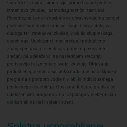
tematske skupine, simulacije, primeri dobre prakse,
izmenjava izkušenj, samodiagnostični testi, ipd.
Posamezna teme in vsebine se obravnavajo na osnovi
podanih teoretičnih izhodišč, skupinskega dela, vaj,
dialoga ter izmenjave izkušenj v obliki skupinskega
coachinga. Udeleženci med srečanji pridobljeno
znanje prenašajo v prakso, v primeru povezanih
srečanj pa udeleženci na naslednjem srečanju
predstavijo in izmenjajo svoje izkušnje. Utrjevanje
pridobljenega znanja se lahko nadaljuje po zaključku
programa s podporo vodjem v obliki individualnega
poslovnega coachinga. Obsežna dodatna gradiva so
udeležencem programov na razpolago v elektronskih
oblikah ali na naši spletni strani.
Spletna usposabljanja