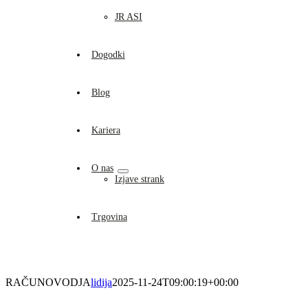
JR ASI
Dogodki
Blog
Kariera
O nas
Izjave strank
Trgovina
RAČUNOVODJA
lidija
2025-11-24T09:00:19+00:00