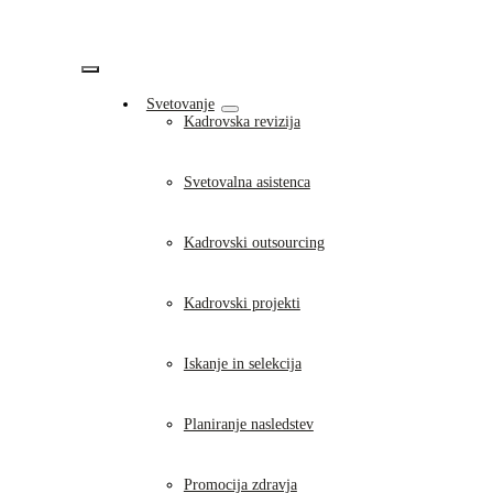
Skip
to
content
Vklopi/Izklopi
Svetovanje
navigacijo
Kadrovska revizija
Svetovalna asistenca
Kadrovski outsourcing
Kadrovski projekti
Iskanje in selekcija
Planiranje nasledstev
Promocija zdravja