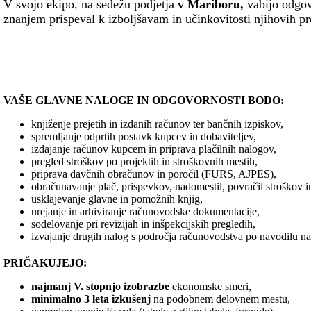
V svojo ekipo, na sedežu podjetja
v Mariboru,
vabijo odgo
znanjem prispeval k izboljšavam in učinkovitosti njihovih p
VAŠE GLAVNE NALOGE IN ODGOVORNOSTI BODO:
knjiženje prejetih in izdanih računov ter bančnih izpiskov,
spremljanje odprtih postavk kupcev in dobaviteljev,
izdajanje računov kupcem in priprava plačilnih nalogov,
pregled stroškov po projektih in stroškovnih mestih,
priprava davčnih obračunov in poročil (FURS, AJPES),
obračunavanje plač, prispevkov, nadomestil, povračil stroškov i
usklajevanje glavne in pomožnih knjig,
urejanje in arhiviranje računovodske dokumentacije,
sodelovanje pri revizijah in inšpekcijskih pregledih,
izvajanje drugih nalog s področja računovodstva po navodilu n
PRIČAKUJEJO:
najmanj V. stopnjo izobrazbe
ekonomske smeri,
minimalno 3 leta izkušenj
na podobnem delovnem mestu,