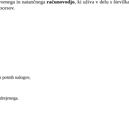
vornega in natančnega
računovodjo
, ki uživa v delu s števil
rocesov.
n potnih nalogov,
adrejenega.