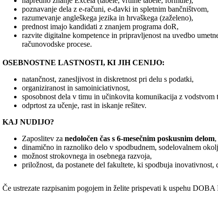
napredno znanje Excela (tabele, vrtilne tabele, formule),
poznavanje dela z e-računi, e-davki in spletnim bančništvom,
razumevanje angleškega jezika in hrvaškega (zaželeno),
prednost imajo kandidati z znanjem programa doR,
razvite digitalne kompetence in pripravljenost na uvedbo umetne
računovodske procese.
OSEBNOSTNE LASTNOSTI, KI JIH CENIJO:
natančnost, zanesljivost in diskretnost pri delu s podatki,
organiziranost in samoiniciativnost,
sposobnost dela v timu in učinkovita komunikacija z vodstvom te
odprtost za učenje, rast in iskanje rešitev.
KAJ NUDIJO?
Zaposlitev za
nedoločen čas s 6-mesečnim poskusnim delom
,
dinamično in raznoliko delo v spodbudnem, sodelovalnem okolj
možnost strokovnega in osebnega razvoja,
priložnost, da postanete del fakultete, ki spodbuja inovativnost, 
Če ustrezate razpisanim pogojem in želite prispevati k uspehu DOBA 