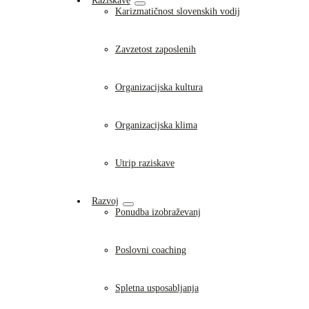
Raziskave
Karizmatičnost slovenskih vodij
Zavzetost zaposlenih
Organizacijska kultura
Organizacijska klima
Utrip raziskave
Razvoj
Ponudba izobraževanj
Poslovni coaching
Spletna usposabljanja