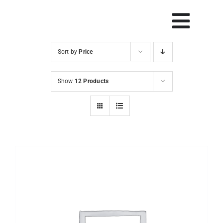
Skip
to
Vklop
content
navig
Sort by
Price
Svetovanje
Show
12 Products
Rešitve in orodja
Raziskave
Razvoj
Dogodki
Blog