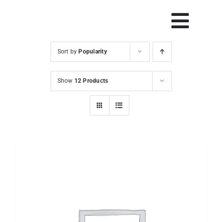
Skip
to
Vklop
content
navig
Sort by
Popularity
Svetovanje
Show
12 Products
Rešitve in orodja
Raziskave
Razvoj
Dogodki
Blog