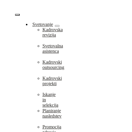
Skip
to
content
Vklopi/Izklopi
Svetovanje
Kadrovska
navigacijo
revizija
Svetovalna
asistenca
Kadrovski
outsourcing
Kadrovski
projekti
Iskanje
in
selekcija
Planiranje
nasledstev
Promocija