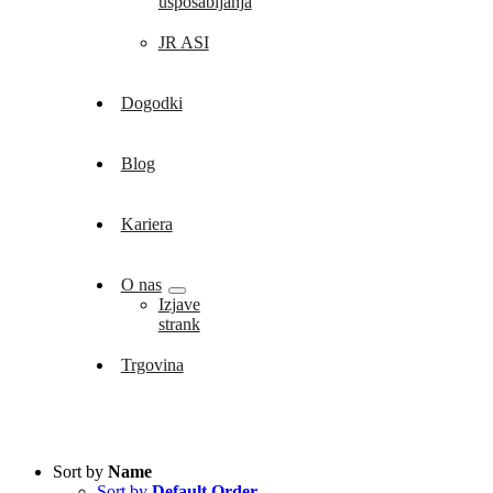
usposabljanja
JR ASI
Dogodki
Blog
Kariera
O nas
Izjave
strank
Trgovina
Sort by
Name
Sort by
Default Order