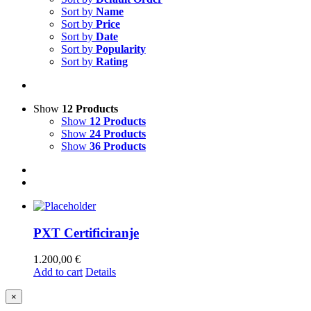
Sort by
Name
Sort by
Price
Sort by
Date
Sort by
Popularity
Sort by
Rating
Show
12 Products
Show
12 Products
Show
24 Products
Show
36 Products
PXT Certificiranje
1.200,00
€
Add to cart
Details
Close
×
product