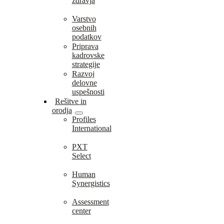
zdravja
Varstvo
osebnih
podatkov
Priprava
kadrovske
strategije
Razvoj
delovne
uspešnosti
Rešitve in
orodja
Profiles
International
PXT
Select
Human
Synergistics
Assessment
center