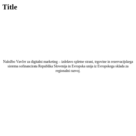
quick
Title
view
Naložbo Vavčer za digitalni marketing – izdelavo spletne strani, trgovine in rezervacijskega
sistema sofinancirata Republika Slovenija in Evropska unija iz Evropskega sklada za
regionalni razvoj.