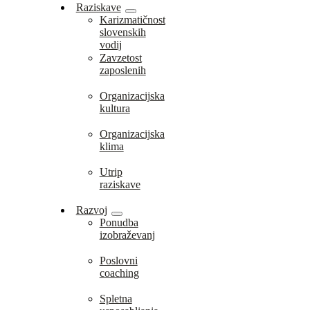
Raziskave
Karizmatičnost
slovenskih
vodij
Zavzetost
zaposlenih
Organizacijska
kultura
Organizacijska
klima
Utrip
raziskave
Razvoj
Ponudba
izobraževanj
Poslovni
coaching
Spletna