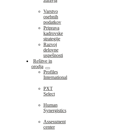
zdravja
Varstvo
osebnih
podatkov
Priprava
kadrovske
strategije
Razvoj
delovne
uspešnosti
Rešitve in
orodja
Profiles
International
PXT
Select
Human
Synergistics
Assessment
center