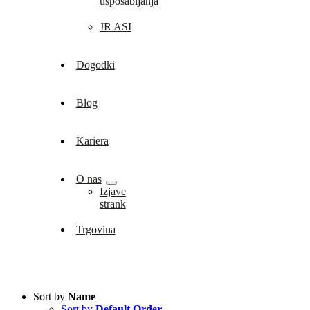
usposabljanja
JR ASI
Dogodki
Blog
Kariera
O nas
Izjave
strank
Trgovina
Sort by
Name
Sort by
Default Order