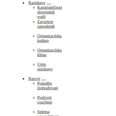
Raziskave
Karizmatičnost
slovenskih
vodij
Zavzetost
zaposlenih
Organizacijska
kultura
Organizacijska
klima
Utrip
raziskave
Razvoj
Ponudba
izobraževanj
Poslovni
coaching
Spletna