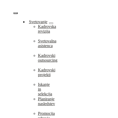
Skip
to
content
Vklopi/Izklopi
Svetovanje
Kadrovska
navigacijo
revizija
Svetovalna
asistenca
Kadrovski
outsourcing
Kadrovski
projekti
Iskanje
in
selekcija
Planiranje
nasledstev
Promocija