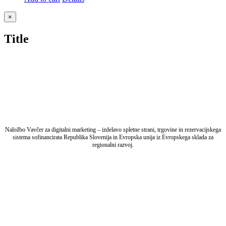
Close
×
product
quick
Title
view
Naložbo Vavčer za digitalni marketing – izdelavo spletne strani, trgovine in rezervacijskega
sistema sofinancirata Republika Slovenija in Evropska unija iz Evropskega sklada za
regionalni razvoj.