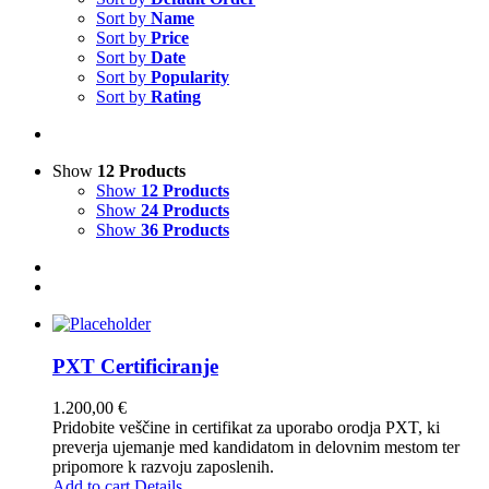
Sort by
Name
Sort by
Price
Sort by
Date
Sort by
Popularity
Sort by
Rating
Show
12 Products
Show
12 Products
Show
24 Products
Show
36 Products
PXT Certificiranje
1.200,00
€
Pridobite veščine in certifikat za uporabo orodja PXT, ki
preverja ujemanje med kandidatom in delovnim mestom ter
pripomore k razvoju zaposlenih.
Add to cart
Details