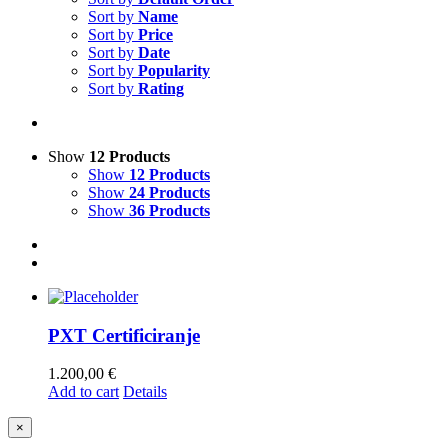
Sort by
Name
Sort by
Price
Sort by
Date
Sort by
Popularity
Sort by
Rating
Show
12 Products
Show
12 Products
Show
24 Products
Show
36 Products
PXT Certificiranje
1.200,00
€
Add to cart
Details
Close
×
product