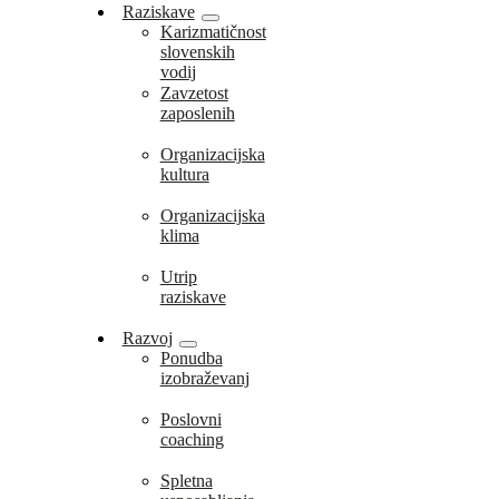
Raziskave
Karizmatičnost
slovenskih
vodij
Zavzetost
zaposlenih
Organizacijska
kultura
Organizacijska
klima
Utrip
raziskave
Razvoj
Ponudba
izobraževanj
Poslovni
coaching
Spletna