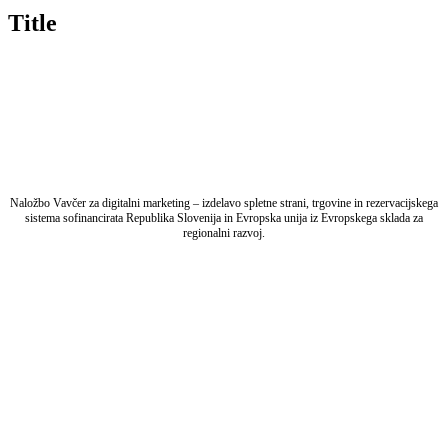
quick
Title
view
Naložbo Vavčer za digitalni marketing – izdelavo spletne strani, trgovine in rezervacijskega
sistema sofinancirata Republika Slovenija in Evropska unija iz Evropskega sklada za
regionalni razvoj.