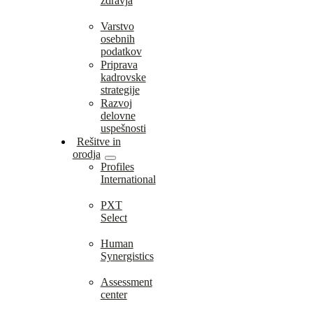
zdravja
Varstvo
osebnih
podatkov
Priprava
kadrovske
strategije
Razvoj
delovne
uspešnosti
Rešitve in
orodja
Profiles
International
PXT
Select
Human
Synergistics
Assessment
center