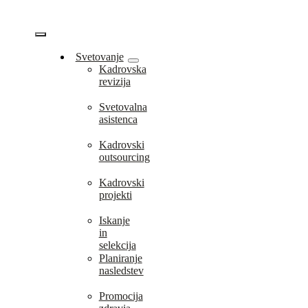
Skip
to
content
Vklopi/Izklopi
Svetovanje
Kadrovska
navigacijo
revizija
Svetovalna
asistenca
Kadrovski
outsourcing
Kadrovski
projekti
Iskanje
in
selekcija
Planiranje
nasledstev
Promocija