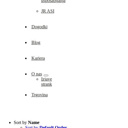
usposabljanja
JR ASI
Dogodki
Blog
Kariera
O nas
Izjave
strank
Trgovina
Sort by
Name
Sort by
Default Order