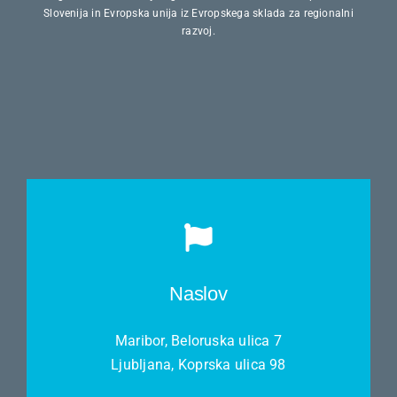
Slovenija in Evropska unija iz Evropskega sklada za regionalni
razvoj.
Naslov
Maribor, Beloruska ulica 7
Ljubljana, Koprska ulica 98