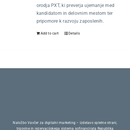
Kariera
orodja PXT, ki preverja ujemanje med
kandidatom in delovnim mestom ter
O nas
pripomore k razvoju zaposlenih.
Add to cart
Details
Trgovina
Naložbo Vavčer za digitalni marketing – izdelavo spletne strani,
trgovine in rezervacijskega sistema sofinancirata Republika