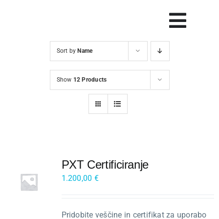
Skip
to
Vklop
content
navig
Sort by
Name
Svetovanje
Show
12 Products
Rešitve in orodja
Raziskave
Razvoj
PXT Certificiranje
Dogodki
1.200,00
€
Blog
Pridobite veščine in certifikat za uporabo