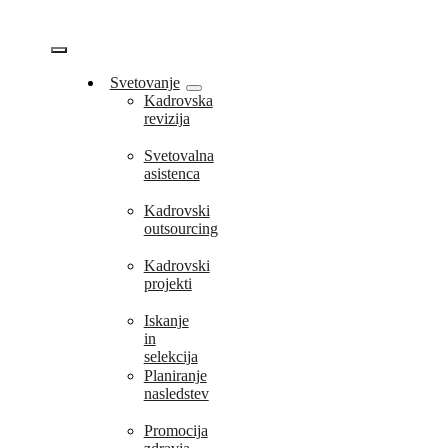
Skip
to
content
Vklopi/Izklopi
Svetovanje
Kadrovska
navigacijo
revizija
Svetovalna
asistenca
Kadrovski
outsourcing
Kadrovski
projekti
Iskanje
in
selekcija
Planiranje
nasledstev
Promocija