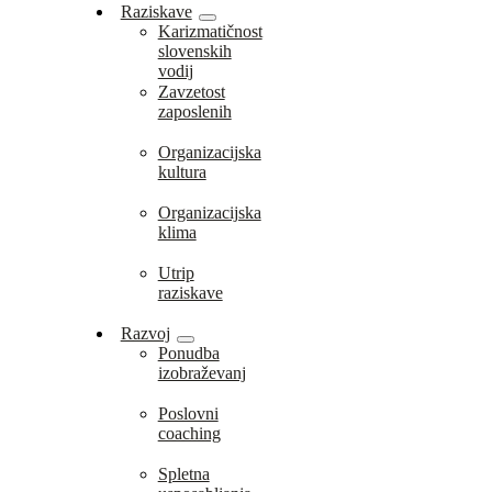
Raziskave
Karizmatičnost
slovenskih
vodij
Zavzetost
zaposlenih
Organizacijska
kultura
Organizacijska
klima
Utrip
raziskave
Razvoj
Ponudba
izobraževanj
Poslovni
coaching
Spletna