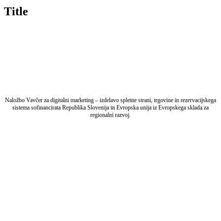
quick
Title
view
Naložbo Vavčer za digitalni marketing – izdelavo spletne strani, trgovine in rezervacijskega
sistema sofinancirata Republika Slovenija in Evropska unija iz Evropskega sklada za
regionalni razvoj.