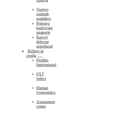
zdravja
Varstvo
osebnih
podatkov
Priprava
kadrovske
strategije
Razvoj
delovne
uspešnosti
Rešitve in
orodja
Profiles
International
PXT
Select
Human
Synergistics
Assessment
center