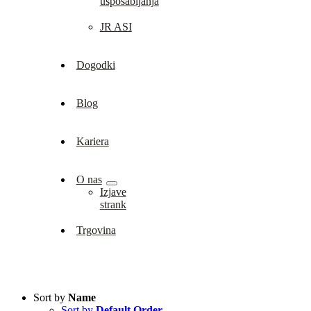
usposabljanja
JR ASI
Dogodki
Blog
Kariera
O nas
Izjave
strank
Trgovina
Sort by
Name
Sort by
Default Order