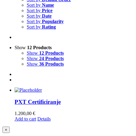
Sort by
Name
Sort by
Price
Sort by
Date
Sort by
Popularity
Sort by
Rating
Show
12 Products
Show
12 Products
Show
24 Products
Show
36 Products
PXT Certificiranje
1.200,00
€
Add to cart
Details
Close
×
product