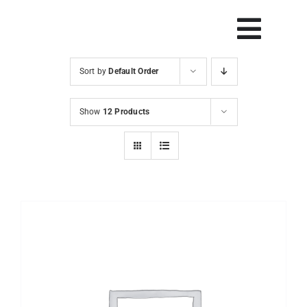
Skip
to
Vklop
content
navig
Sort by
Default Order
Svetovanje
Show
12 Products
Rešitve in orodja
Raziskave
Razvoj
Dogodki
Blog