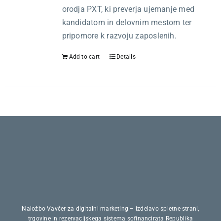
Kariera
orodja PXT, ki preverja ujemanje med
kandidatom in delovnim mestom ter
O nas
pripomore k razvoju zaposlenih.
Add to cart
Details
Trgovina
Naložbo Vavčer za digitalni marketing – izdelavo spletne strani,
trgovine in rezervacijskega sistema sofinancirata Republika