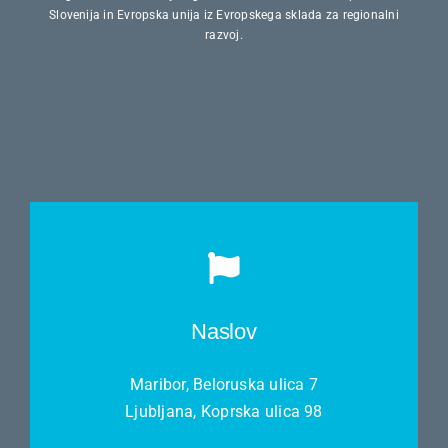
Slovenija in Evropska unija iz Evropskega sklada za regionalni
razvoj.
Naslov
Maribor, Beloruska ulica 7
Ljubljana, Koprska ulica 98