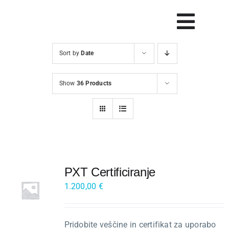
Skip
to
Vklop
content
navig
Sort by
Date
Svetovanje
Show
36 Products
Rešitve in orodja
Raziskave
Razvoj
PXT Certificiranje
Dogodki
1.200,00
€
Blog
Pridobite veščine in certifikat za uporabo