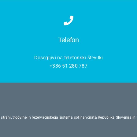
Telefon
Dosegljivi na telefonski številki
+386 51 280 787
strani, trgovine in rezervacijskega sistema sofinancirata Republika Slovenija in