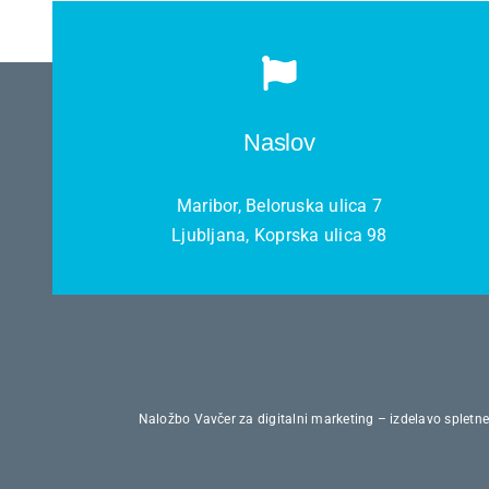
Naslov
Maribor, Beloruska ulica 7
Ljubljana, Koprska ulica 98
Naložbo Vavčer za digitalni marketing – izdelavo spletne 