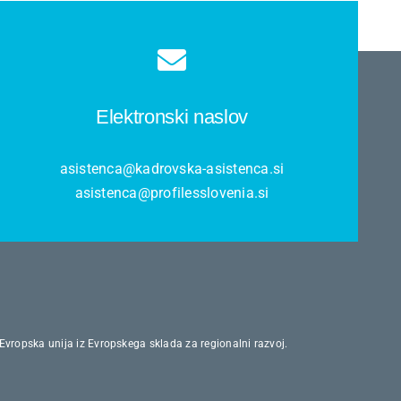
Elektronski naslov
asistenca@kadrovska-asistenca.si
asistenca@profilesslovenia.si
 Evropska unija iz Evropskega sklada za regionalni razvoj.