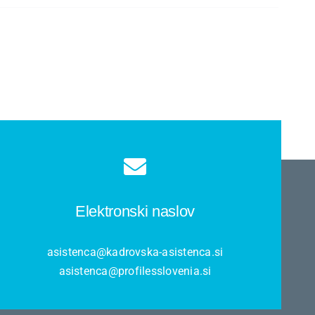
Elektronski naslov
asistenca@kadrovska-asistenca.si
asistenca@profilesslovenia.si