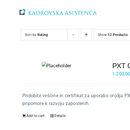
Skip
to
content
Svetovanje
Sort by
Rating
Show
12 Products
Rešitve in orodja
PXT Ce
Raziskave
1.200,0
Razvoj
Pridobite veščine in certifikat za uporabo orodja 
Dogodki
pripomore k razvoju zaposlenih.
Add to cart
Details
Blog