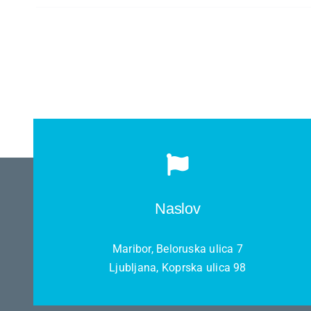
Kariera
O nas
Trgovina
Naslov
Maribor, Beloruska ulica 7
Ljubljana, Koprska ulica 98