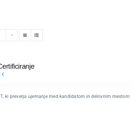
rtificiranje
0
€
PXT, ki preverja ujemanje med kandidatom in delovnim mestom 