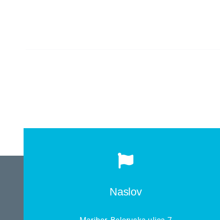
Kariera
O nas
Trgovina
Naslov