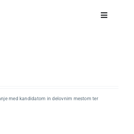
Vklopi/Izk
navigacij
jemanje med kandidatom in delovnim mestom ter