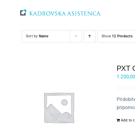
Skip
to
content
Svetovanje
Sort by
Name
Show
12 Products
Rešitve in orodja
PXT Ce
Raziskave
1.200,0
Razvoj
Pridobit
Dogodki
pripomor
Add to c
Blog