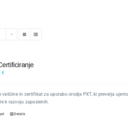
rtificiranje
0
€
e veščine in certifikat za uporabo orodja PXT, ki preverja u
e k razvoju zaposlenih.
art
Details