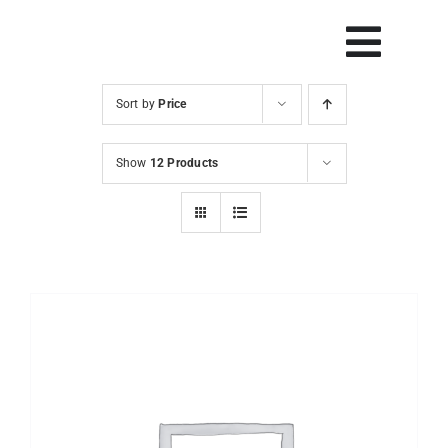
Skip
to
Vklop
content
navig
Sort by
Price
Svetovanje
Show
12 Products
Rešitve in orodja
Raziskave
Razvoj
Dogodki
Blog