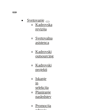
Skip
to
content
Vklopi/Izklopi
Svetovanje
Kadrovska
navigacijo
revizija
Svetovalna
asistenca
Kadrovski
outsourcing
Kadrovski
projekti
Iskanje
in
selekcija
Planiranje
nasledstev
Promocija