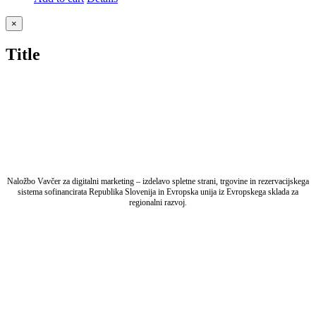
Close
×
product
quick
Title
view
Naložbo Vavčer za digitalni marketing – izdelavo spletne strani, trgovine in rezervacijskega
sistema sofinancirata Republika Slovenija in Evropska unija iz Evropskega sklada za
regionalni razvoj.