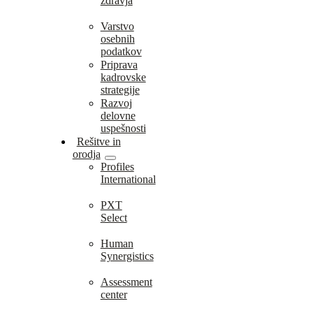
zdravja
Varstvo
osebnih
podatkov
Priprava
kadrovske
strategije
Razvoj
delovne
uspešnosti
Rešitve in
orodja
Profiles
International
PXT
Select
Human
Synergistics
Assessment
center