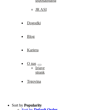
usposabljanja
JR ASI
Dogodki
Blog
Kariera
O nas
Izjave
strank
Trgovina
Sort by
Popularity
Sort by
Default Order