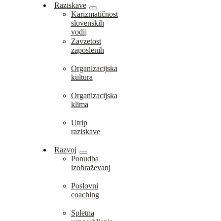
Raziskave
Karizmatičnost
slovenskih
vodij
Zavzetost
zaposlenih
Organizacijska
kultura
Organizacijska
klima
Utrip
raziskave
Razvoj
Ponudba
izobraževanj
Poslovni
coaching
Spletna