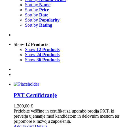
Sort by
Name
Sort by
Price
Sort by
Date
Sort by
Popularity
Sort by
Rating
Show
12 Products
Show
12 Products
Show
24 Products
Show
36 Products
PXT Certificiranje
1.200,00
€
Pridobite veščine in certifikat za uporabo orodja PXT, ki
preverja ujemanje med kandidatom in delovnim mestom ter
pripomore k razvoju zaposlenih.
Add to cart
Details