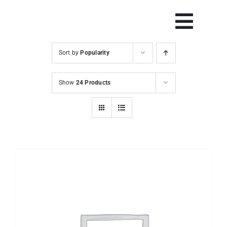
Skip
to
Vklop
content
navig
Sort by
Popularity
Svetovanje
Show
24 Products
Rešitve in orodja
Raziskave
Razvoj
Dogodki
Blog