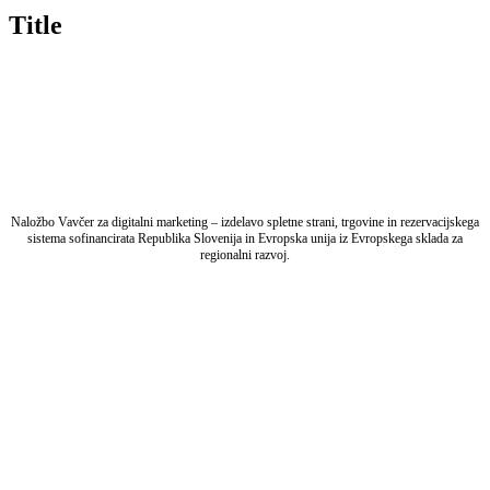
quick
Title
view
Naložbo Vavčer za digitalni marketing – izdelavo spletne strani, trgovine in rezervacijskega
sistema sofinancirata Republika Slovenija in Evropska unija iz Evropskega sklada za
regionalni razvoj.