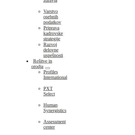
zdravja
Varstvo
osebnih
podatkov
Priprava
kadrovske
strategije
Razvoj
delovne
uspešnosti
Rešitve in
orodja
Profiles
International
PXT
Select
Human
Synergistics
Assessment
center