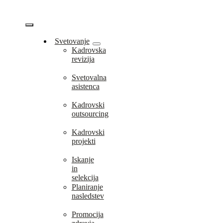
Skip
to
content
Vklopi/Izklopi
Svetovanje
Kadrovska
navigacijo
revizija
Svetovalna
asistenca
Kadrovski
outsourcing
Kadrovski
projekti
Iskanje
in
selekcija
Planiranje
nasledstev
Promocija