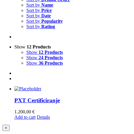
Sort by
Name
Sort by
Price
Sort by
Date
Sort by
Popularity
Sort by
Rating
Show
12 Products
Show
12 Products
Show
24 Products
Show
36 Products
PXT Certificiranje
1.200,00
€
Add to cart
Details
Close
×
product