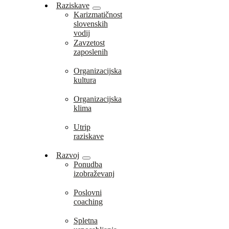
Raziskave
Karizmatičnost
slovenskih
vodij
Zavzetost
zaposlenih
Organizacijska
kultura
Organizacijska
klima
Utrip
raziskave
Razvoj
Ponudba
izobraževanj
Poslovni
coaching
Spletna