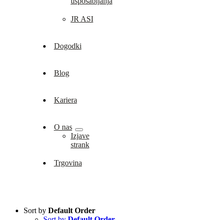
usposabljanja
JR ASI
Dogodki
Blog
Kariera
O nas
Izjave
strank
Trgovina
Sort by
Default Order
Sort by
Default Order