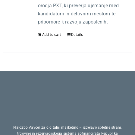
Kariera
orodja PXT, ki preverja ujemanje med
kandidatom in delovnim mestom ter
O nas
pripomore k razvoju zaposlenih.
Add to cart
Details
Trgovina
Naložbo Vavčer za digitalni marketing – izdelavo spletne strani,
trgovine in rezervacijskega sistema sofinancirata Republika