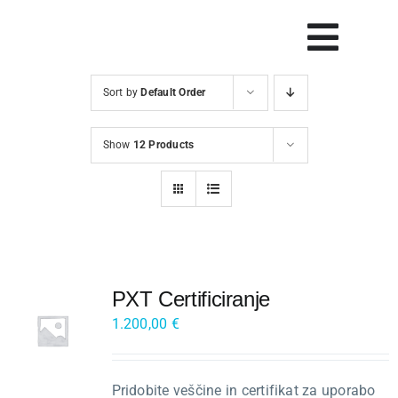
Skip
to
Vklop
content
navig
Sort by
Default Order
Svetovanje
Show
12 Products
Rešitve in orodja
Raziskave
Razvoj
PXT Certificiranje
Dogodki
1.200,00
€
Blog
Pridobite veščine in certifikat za uporabo