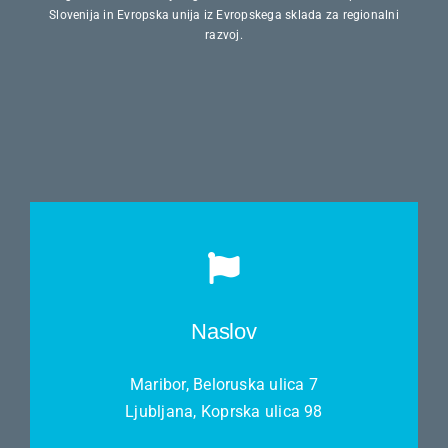
Slovenija in Evropska unija iz Evropskega sklada za regionalni
razvoj.
Naslov
Maribor, Beloruska ulica 7
Ljubljana, Koprska ulica 98