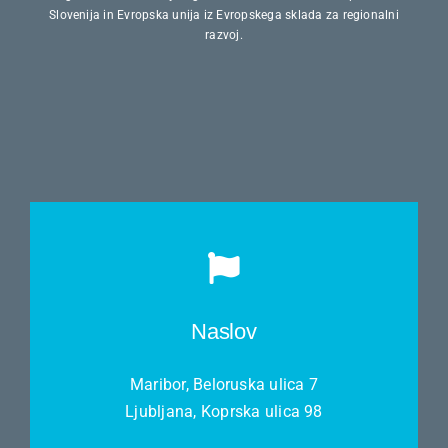
Slovenija in Evropska unija iz Evropskega sklada za regionalni
razvoj.
Naslov
Maribor, Beloruska ulica 7
Ljubljana, Koprska ulica 98