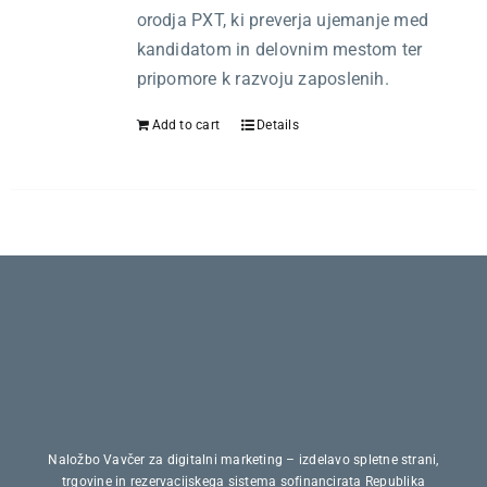
Kariera
orodja PXT, ki preverja ujemanje med
kandidatom in delovnim mestom ter
O nas
pripomore k razvoju zaposlenih.
Add to cart
Details
Trgovina
Naložbo Vavčer za digitalni marketing – izdelavo spletne strani,
trgovine in rezervacijskega sistema sofinancirata Republika