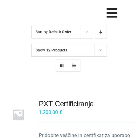
Skip
to
Vklop
content
navig
Sort by
Default Order
Svetovanje
Show
12 Products
Rešitve in orodja
Raziskave
Razvoj
PXT Certificiranje
Dogodki
1.200,00
€
Blog
Pridobite veščine in certifikat za uporabo