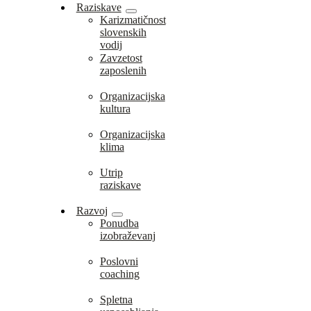
Raziskave
Karizmatičnost
slovenskih
vodij
Zavzetost
zaposlenih
Organizacijska
kultura
Organizacijska
klima
Utrip
raziskave
Razvoj
Ponudba
izobraževanj
Poslovni
coaching
Spletna