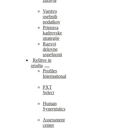
zdravja
Varstvo
osebnih
podatkov
Priprava
kadrovske
strategije
Razvoj
delovne
uspešnosti
Rešitve in
orodja
Profiles
International
PXT
Select
Human
Synergistics
Assessment
center