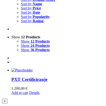
Sort by
Name
Sort by
Price
Sort by
Date
Sort by
Popularity
Sort by
Rating
Show
12 Products
Show
12 Products
Show
24 Products
Show
36 Products
PXT Certificiranje
1.200,00
€
Add to cart
Details
Close
×
product