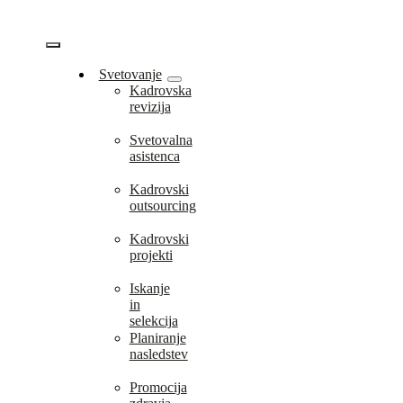
Skip
to
content
Vklopi/Izklopi
Svetovanje
Kadrovska
navigacijo
revizija
Svetovalna
asistenca
Kadrovski
outsourcing
Kadrovski
projekti
Iskanje
in
selekcija
Planiranje
nasledstev
Promocija