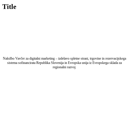
quick
Title
view
Naložbo Vavčer za digitalni marketing – izdelavo spletne strani, trgovine in rezervacijskega
sistema sofinancirata Republika Slovenija in Evropska unija iz Evropskega sklada za
regionalni razvoj.