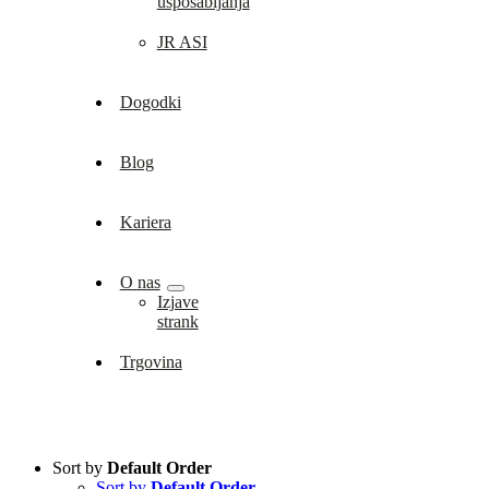
usposabljanja
JR ASI
Dogodki
Blog
Kariera
O nas
Izjave
strank
Trgovina
Sort by
Default Order
Sort by
Default Order