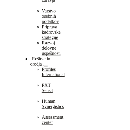
zdravja
Varstvo
osebnih
podatkov
Priprava
kadrovske
strategije
Razvoj
delovne
uspešnosti
Rešitve in
orodja
Profiles
International
PXT
Select
Human
Synergistics
Assessment
center