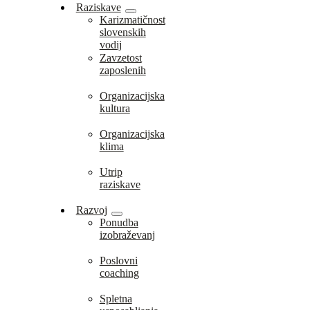
Raziskave
Karizmatičnost
slovenskih
vodij
Zavzetost
zaposlenih
Organizacijska
kultura
Organizacijska
klima
Utrip
raziskave
Razvoj
Ponudba
izobraževanj
Poslovni
coaching
Spletna