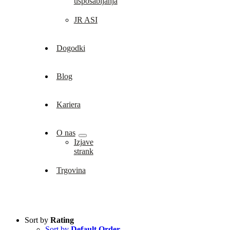
usposabljanja
JR ASI
Dogodki
Blog
Kariera
O nas
Izjave
strank
Trgovina
Sort by
Rating
Sort by
Default Order