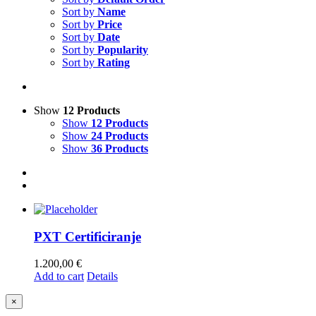
Sort by
Name
Sort by
Price
Sort by
Date
Sort by
Popularity
Sort by
Rating
Show
12 Products
Show
12 Products
Show
24 Products
Show
36 Products
PXT Certificiranje
1.200,00
€
Add to cart
Details
Close
×
product