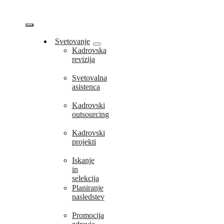
Skip
to
content
Vklopi/Izklopi
Svetovanje
Kadrovska
navigacijo
revizija
Svetovalna
asistenca
Kadrovski
outsourcing
Kadrovski
projekti
Iskanje
in
selekcija
Planiranje
nasledstev
Promocija