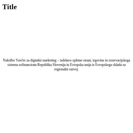
quick
Title
view
Naložbo Vavčer za digitalni marketing – izdelavo spletne strani, trgovine in rezervacijskega
sistema sofinancirata Republika Slovenija in Evropska unija iz Evropskega sklada za
regionalni razvoj.