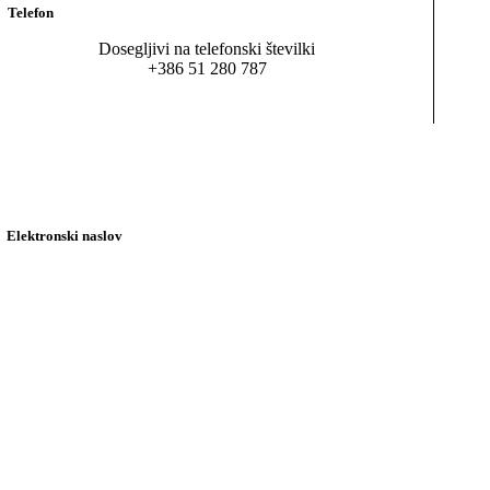
Telefon
Dosegljivi na telefonski številki
+386 51 280 787
Elektronski naslov
asistenca@kadrovska-asistenca.si
asistenca@profilesslovenia.si