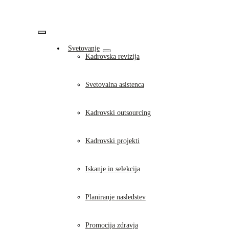
Skip
to
content
Vklopi/Izklopi
Svetovanje
navigacijo
Kadrovska revizija
Svetovalna asistenca
Kadrovski outsourcing
Kadrovski projekti
Iskanje in selekcija
Planiranje nasledstev
Promocija zdravja