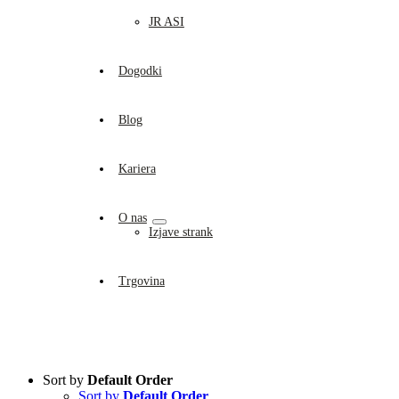
JR ASI
Dogodki
Blog
Kariera
O nas
Izjave strank
Trgovina
Sort by
Default Order
Sort by
Default Order