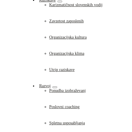
Raziskave
Karizmatičnost slovenskih vodij
Zavzetost zaposlenih
Organizacijska kultura
Organizacijska klima
Utrip raziskave
Razvoj
Ponudba izobraževanj
Poslovni coaching
Spletna usposabljanja