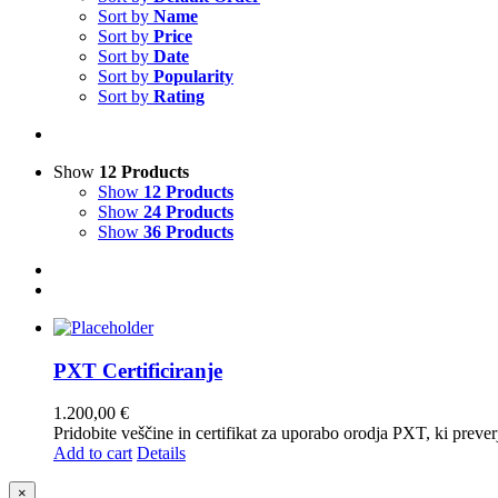
Sort by
Name
Sort by
Price
Sort by
Date
Sort by
Popularity
Sort by
Rating
Show
12 Products
Show
12 Products
Show
24 Products
Show
36 Products
PXT Certificiranje
1.200,00
€
Pridobite veščine in certifikat za uporabo orodja PXT, ki pre
Add to cart
Details
Close
×