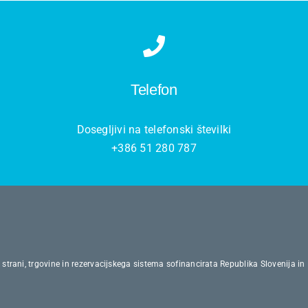
Telefon
Dosegljivi na telefonski številki
+386 51 280 787
strani, trgovine in rezervacijskega sistema sofinancirata Republika Slovenija in