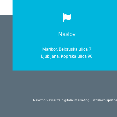
Naslov
Maribor, Beloruska ulica 7
Ljubljana, Koprska ulica 98
Naložbo Vavčer za digitalni marketing – izdelavo spletne 