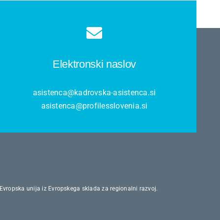
Elektronski naslov
asistenca@kadrovska-asistenca.si
asistenca@profilesslovenia.si
 Evropska unija iz Evropskega sklada za regionalni razvoj.