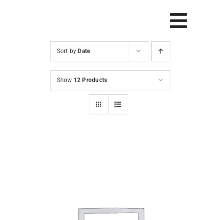
Skip
to
Vklop
content
navig
Sort by
Date
Svetovanje
Show
12 Products
Rešitve in orodja
Raziskave
Razvoj
Dogodki
Blog