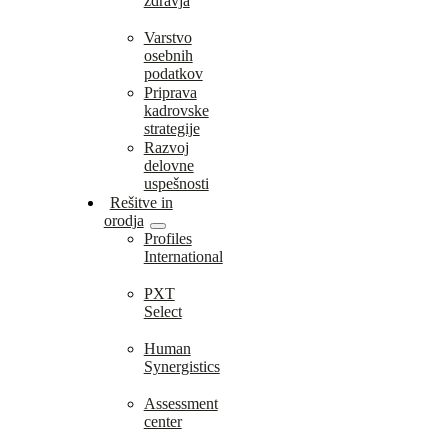
zdravja
Varstvo
osebnih
podatkov
Priprava
kadrovske
strategije
Razvoj
delovne
uspešnosti
Rešitve in
orodja
Profiles
International
PXT
Select
Human
Synergistics
Assessment
center