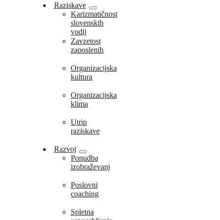
Raziskave
Karizmatičnost
slovenskih
vodij
Zavzetost
zaposlenih
Organizacijska
kultura
Organizacijska
klima
Utrip
raziskave
Razvoj
Ponudba
izobraževanj
Poslovni
coaching
Spletna