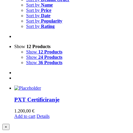
Sort by
Name
Sort by
Price
Sort by
Date
Sort by
Popularity
Sort by
Rating
Show
12 Products
Show
12 Products
Show
24 Products
Show
36 Products
PXT Certificiranje
1.200,00
€
Add to cart
Details
Close
×
product