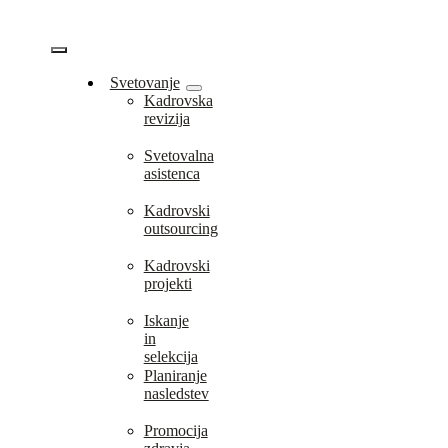
Skip
to
content
Vklopi/Izklopi
Svetovanje
Kadrovska
navigacijo
revizija
Svetovalna
asistenca
Kadrovski
outsourcing
Kadrovski
projekti
Iskanje
in
selekcija
Planiranje
nasledstev
Promocija