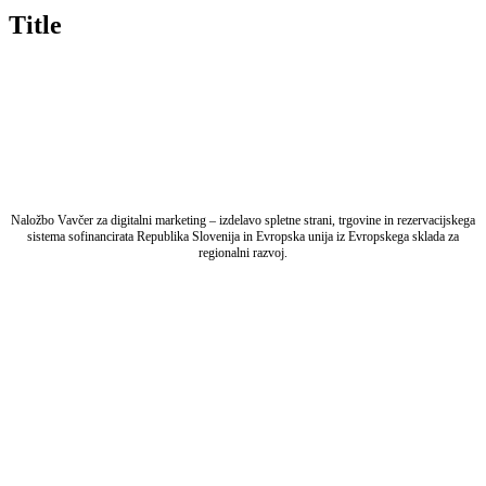
quick
Title
view
Naložbo Vavčer za digitalni marketing – izdelavo spletne strani, trgovine in rezervacijskega
sistema sofinancirata Republika Slovenija in Evropska unija iz Evropskega sklada za
regionalni razvoj.