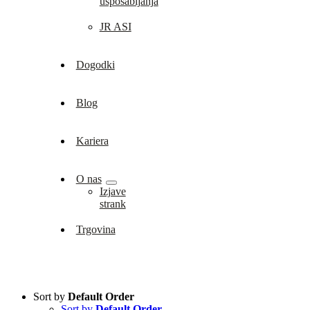
usposabljanja
JR ASI
Dogodki
Blog
Kariera
O nas
Izjave
strank
Trgovina
Sort by
Default Order
Sort by
Default Order