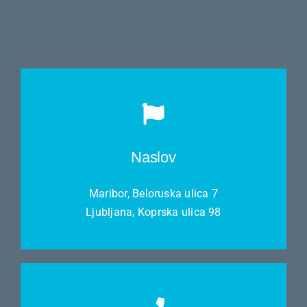
Naslov
Maribor, Beloruska ulica 7
Ljubljana, Koprska ulica 98