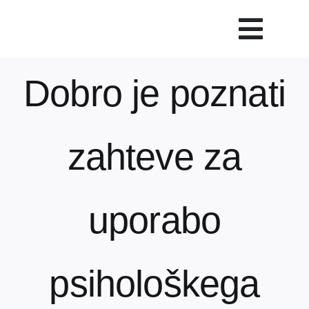
Skip
to
Vklop
content
navig
Dobro je poznati
Svetovanje
Rešitve in orodja
zahteve za
Raziskave
Razvoj
uporabo
Dogodki
psihološkega
Blog