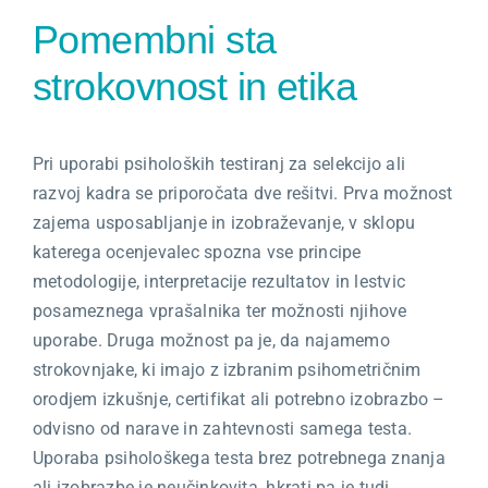
Pomembni sta
strokovnost in etika
Pri uporabi psiholoških testiranj za selekcijo ali
razvoj kadra se priporočata dve rešitvi. Prva možnost
zajema usposabljanje in izobraževanje, v sklopu
katerega ocenjevalec spozna vse principe
metodologije, interpretacije rezultatov in lestvic
posameznega vprašalnika ter možnosti njihove
uporabe. Druga možnost pa je, da najamemo
strokovnjake, ki imajo z izbranim psihometričnim
orodjem izkušnje, certifikat ali potrebno izobrazbo –
odvisno od narave in zahtevnosti samega testa.
Uporaba psihološkega testa brez potrebnega znanja
ali izobrazbe je neučinkovita, hkrati pa je tudi