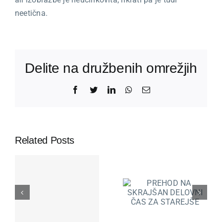
neetična.
Delite na družbenih omrežjih
Facebook
Twitter
LinkedIn
WhatsApp
Email
Related Posts
PREHOD
SUBVENC
E
NA
ZA
OSTI
SKRAJŠAN
TRAJNO
DELOVNI
ZAPOSLO