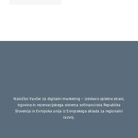
ČAS ZA
MLADIH
STAREJŠE
Naložbo Vavčer za digitalni marketing – izdelavo spletne strani,
trgovine in rezervacijskega sistema sofinancirata Republika
Slovenija in Evropska unija iz Evropskega sklada za regionalni
razvoj.