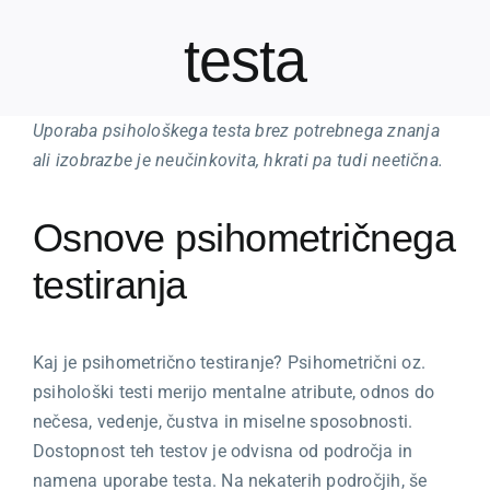
Kariera
testa
O nas
Uporaba psihološkega testa brez potrebnega znanja
Trgovina
ali izobrazbe je neučinkovita, hkrati pa tudi neetična.
Osnove psihometričnega
testiranja
Kaj je psihometrično testiranje? Psihometrični oz.
psihološki testi merijo mentalne atribute, odnos do
nečesa, vedenje, čustva in miselne sposobnosti.
Dostopnost teh testov je odvisna od področja in
namena uporabe testa. Na nekaterih področjih, še