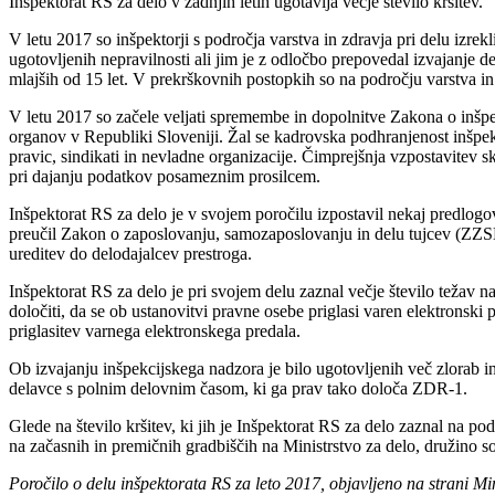
Inšpektorat RS za delo v zadnjih letih ugotavlja večje število kršitev.
V letu 2017 so inšpektorji s področja varstva in zdravja pri delu izre
ugotovljenih nepravilnosti ali jim je z odločbo prepovedal izvajanje de
mlajših od 15 let. V prekrškovnih postopkih so na področju varstva in 
V letu 2017 so začele veljati spremembe in dopolnitve Zakona o inšpekc
organov v Republiki Sloveniji. Žal se kadrovska podhranjenost inšpe
pravic, sindikati in nevladne organizacije. Čimprejšnja vzpostavitev
pri dajanju podatkov posameznim prosilcem.
Inšpektorat RS za delo je v svojem poročilu izpostavil nekaj predlog
preučil Zakon o zaposlovanju, samozaposlovanju in delu tujcev (ZZSDT)
ureditev do delodajalcev prestroga.
Inšpektorat RS za delo je pri svojem delu zaznal večje število tež
določiti, da se ob ustanovitvi pravne osebe priglasi varen elektrons
priglasitev varnega elektronskega predala.
Ob izvajanju inšpekcijskega nadzora je bilo ugotovljenih več zlorab i
delavce s polnim delovnim časom, ki ga prav tako določa ZDR-1.
Glede na število kršitev, ki jih je Inšpektorat RS za delo zaznal na po
na začasnih in premičnih gradbiščih na Ministrstvo za delo, družino 
Poročilo o delu inšpektorata RS za leto 2017, objavljeno na strani Min