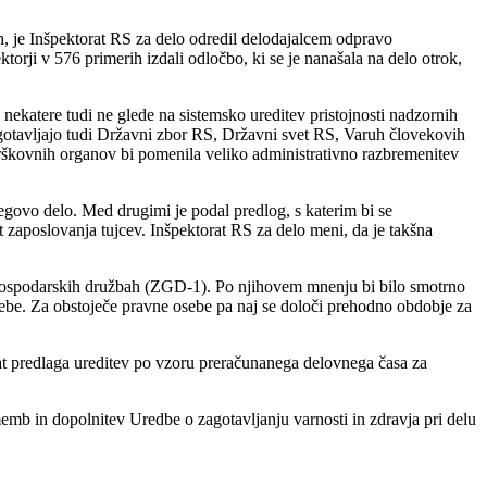
ih, je Inšpektorat RS za delo odredil delodajalcem odpravo
torji v 576 primerih izdali odločbo, ki se je nanašala na delo otrok,
 nekatere tudi ne glede na sistemsko ureditev pristojnosti nadzornih
gotavljajo tudi Državni zbor RS, Državni svet RS, Varuh človekovih
ekrškovnih organov bi pomenila veliko administrativno razbremenitev
egovo delo. Med drugimi je podal predlog, s katerim bi se
 zaposlovanja tujcev. Inšpektorat RS za delo meni, da je takšna
 gospodarskih družbah (ZGD-1). Po njihovem mnenju bi bilo smotrno
sebe. Za obstoječe pravne osebe pa naj se določi prehodno obdobje za
rat predlaga ureditev po vzoru preračunanega delovnega časa za
ememb in dopolnitev Uredbe o zagotavljanju varnosti in zdravja pri delu