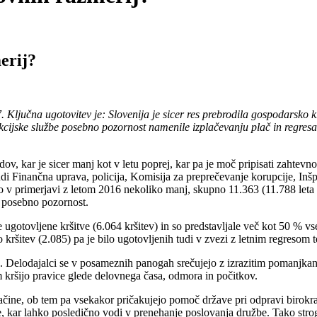
erij?
17. Ključna ugotovitev je: Slovenija je sicer res prebrodila gospodarsk
ekcijske službe posebno pozornost namenile izplačevanju plač in regresa,
dov, kar je sicer manj kot v letu poprej, kar pa je moč pripisati zahtev
di Finančna uprava, policija, Komisija za preprečevanje korupcije, Inšp
lo v primerjavi z letom 2016 nekoliko manj, skupno 11.363 (11.788 leta 
i posebno pozornost.
e ugotovljene kršitve (6.064 kršitev) in so predstavljale več kot 50 % v
o kršitev (2.085) pa je bilo ugotovljenih tudi v zvezi z letnim regresom 
emb. Delodajalci se v posameznih panogah srečujejo z izrazitim pomanjka
m kršijo pravice glede delovnega časa, odmora in počitkov.
ačine, ob tem pa vsekakor pričakujejo pomoč države pri odpravi birokra
, kar lahko posledično vodi v prenehanje poslovanja družbe. Tako strog