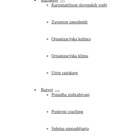
Raziskave
Karizmatičnost slovenskih vodij
Zavzetost zaposlenih
Organizacijska kultura
Organizacijska klima
Utrip raziskave
Razvoj
Ponudba izobraževanj
Poslovni coaching
Spletna usposabljanja