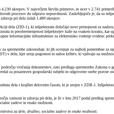
kli 4.230 ukrepov. V največjem številu primerov, in sicer v 2.741 primer
lovnih procesov do odprave nepravilnosti. Zaskrbljujoče je, da so inšpek
zdravja pri delu izdali 1.489 ukrepov.
iji dela (ZID-1), ki inšpektoratu določajo nove pristojnosti za nadzor,
ktorata in preobremenjenost inšpektorjev kaže na vsakem koraku, kar u
 skupne informacijske infrastrukture za elektronsko vodenje evidenc pr
ov za spremembe zakonodaje, ki jih ocenjuje za najbolj pomembne za nj
 v delu, kjer ureja pogostost in nabor kršitev, ki vplivajo na možnost
av na področju vročanja dokumentov, zato predlaga spremembo Zakona o
ki predal za posamezen gospodarski subjekt in odgovorne osebe pravne o
nstituta dela s krajšim delovnim časom, ki je urejen v ZDR-1. Inšpekto
dročju varnosti in zdravja pri delu, je že v letu 2017 podal predlog spr
socialne zadeve in enake možnosti.
istrstva za delo, družino, socialne zadeve in enake možnosti.