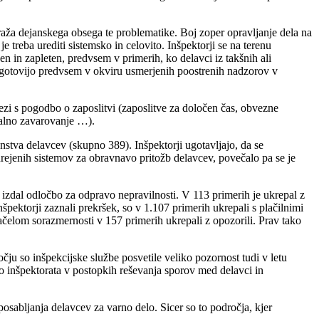
draža dejanskega obsega te problematike. Boj zoper opravljanje dela na
treba urediti sistemsko in celovito. Inšpektorji se na terenu
n in zapleten, predvsem v primerih, ko delavci iz takšnih ali
v ugotovijo predvsem v okviru usmerjenih poostrenih nadzorov v
vezi s pogodbo o zaposlitvi (zaposlitve za določen čas, obvezne
ialno zavarovanje …).
nstva delavcev (skupno 389). Inšpektorji ugotavljajo, da se
urejenih sistemov za obravnavo pritožb delavcev, povečalo pa se je
izdal odločbo za odpravo nepravilnosti. V 113 primerih je ukrepal z
pektorji zaznali prekršek, so v 1.107 primerih ukrepali s plačilnimi
čelom sorazmernosti v 157 primerih ukrepali z opozorili. Prav tako
ju so inšpekcijske službe posvetile veliko pozornost tudi v letu
o inšpektorata v postopkih reševanja sporov med delavci in
osabljanja delavcev za varno delo. Sicer so to področja, kjer