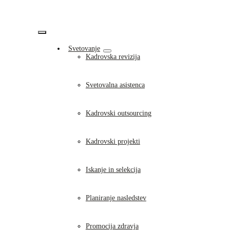
Skip
to
content
Vklopi/Izklopi
Svetovanje
navigacijo
Kadrovska revizija
Svetovalna asistenca
Kadrovski outsourcing
Kadrovski projekti
Iskanje in selekcija
Planiranje nasledstev
Promocija zdravja