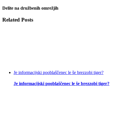
Delite na družbenih omrežjih
Facebook
Twitter
LinkedIn
WhatsApp
Email
Related Posts
Je informacijski pooblaščenec le še brezzobi tiger?
Je informacijski pooblaščenec le še brezzobi tiger?