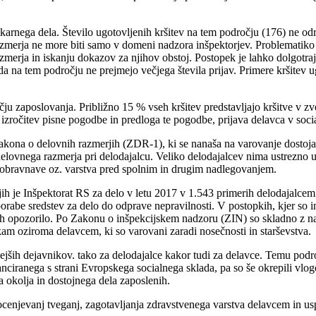
ekarnega dela. Število ugotovljenih kršitev na tem področju (176) ne o
erja ne more biti samo v domeni nadzora inšpektorjev. Problematiko je 
merja in iskanju dokazov za njihov obstoj. Postopek je lahko dolgotraje
 da na tem področju ne prejmejo večjega števila prijav. Primere kršite
očju zaposlovanja. Približno 15 % vseh kršitev predstavljajo kršitve v z
, izročitev pisne pogodbe in predloga te pogodbe, prijava delavca v soc
a Zakona o delovnih razmerjih (ZDR-1), ki se nanaša na varovanje dostoja
delovnega razmerja pri delodajalcu. Veliko delodajalcev nima ustrezno 
e obravnave oz. varstva pred spolnim in drugim nadlegovanjem.
ih je Inšpektorat RS za delo v letu 2017 v 1.543 primerih delodajalcem 
abe sredstev za delo do odprave nepravilnosti. V postopkih, kjer so inš
rih opozorilo. Po Zakonu o inšpekcijskem nadzoru (ZIN) so skladno z na
kam oziroma delavcem, ki so varovani zaradi nosečnosti in starševstva.
ših dejavnikov. tako za delodajalce kakor tudi za delavce. Temu področ
ciranega s strani Evropskega socialnega sklada, pa so še okrepili vlog
 okolja in dostojnega dela zaposlenih.
 ocenjevanj tveganj, zagotavljanja zdravstvenega varstva delavcem in usp