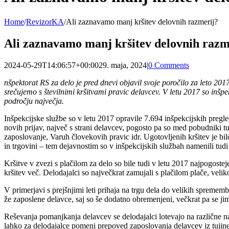
Home
/
RevizorKA
/
Ali zaznavamo manj kršitev delovnih razmerij?
Ali zaznavamo manj kršitev delovnih razm
2024-05-29T14:06:57+00:00
29. maja, 2024
|
0 Comments
nšpektorat RS za delo je pred dnevi objavil svoje poročilo za leto 20
srečujemo s številnimi kršitvami pravic delavcev. V letu 2017 so inšp
področju največja.
Inšpekcijske službe so v letu 2017 opravile 7.694 inšpekcijskih pregle
novih prijav, največ s strani delavcev, pogosto pa so med pobudniki tu
zaposlovanje, Varuh človekovih pravic idr. Ugotovljenih kršitev je bi
in trgovini – tem dejavnostim so v inšpekcijskih službah namenili tud
Kršitve v zvezi s plačilom za delo so bile tudi v letu 2017 najpogostej
kršitev več. Delodajalci so največkrat zamujali s plačilom plače, velik
V primerjavi s prejšnjimi leti prihaja na trgu dela do velikih sprem
že zaposlene delavce, saj so še dodatno obremenjeni, večkrat pa se ji
Reševanja pomanjkanja delavcev se delodajalci lotevajo na različne n
lahko za delodajalce pomeni prepoved zaposlovanja delavcev iz tujine