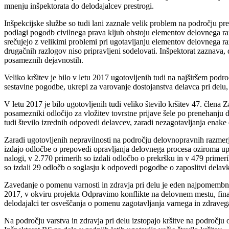
mnenju inšpektorata do delodajalcev prestrogi.
Inšpekcijske službe so tudi lani zaznale velik problem na področju pr
podlagi pogodb civilnega prava kljub obstoju elementov delovnega razm
srečujejo z velikimi problemi pri ugotavljanju elementov delovnega raz
drugačnih razlogov niso pripravljeni sodelovati. Inšpektorat zaznava,
posameznih dejavnostih.
Veliko kršitev je bilo v letu 2017 ugotovljenih tudi na najširšem podr
sestavine pogodbe, ukrepi za varovanje dostojanstva delavca pri delu
V letu 2017 je bilo ugotovljenih tudi veliko število kršitev 47. člen
posamezniki odločijo za vložitev tovrstne prijave šele po prenehanju 
tudi število izrednih odpovedi delavcev, zaradi nezagotavljanja enak
Zaradi ugotovljenih nepravilnosti na področju delovnopravnih razmerj
izdajo odločbe o prepovedi opravljanja delovnega procesa oziroma upor
nalogi, v 2.770 primerih so izdali odločbo o prekršku in v 479 prime
so izdali 29 odločb o soglasju k odpovedi pogodbe o zaposlitvi delav
Zavedanje o pomenu varnosti in zdravja pri delu je eden najpomembnej
2017, v okviru projekta Odpravimo konflikte na delovnem mestu, finan
delodajalci ter osveščanja o pomenu zagotavljanja varnega in zdravega
Na področju varstva in zdravja pri delu izstopajo kršitve na področju