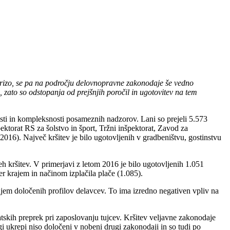
o krizo, se pa na področju delovnopravne zakonodaje še vedno
 zato so odstopanja od prejšnjih poročil in ugotovitev na tem
nosti in kompleksnosti posameznih nadzorov. Lani so prejeli 5.573
ektorat RS za šolstvo in šport, Tržni inšpektorat, Zavod za
2016). Največ kršitev je bilo ugotovljenih v gradbeništvu, gostinstvu
seh kršitev. V primerjavi z letom 2016 je bilo ugotovljenih 1.051
ter krajem in načinom izplačila plače (1.085).
njem določenih profilov delavcev. To ima izredno negativen vpliv na
tskih preprek pri zaposlovanju tujcev. Kršitev veljavne zakonodaje
i ukrepi niso določeni v nobeni drugi zakonodaji in so tudi po