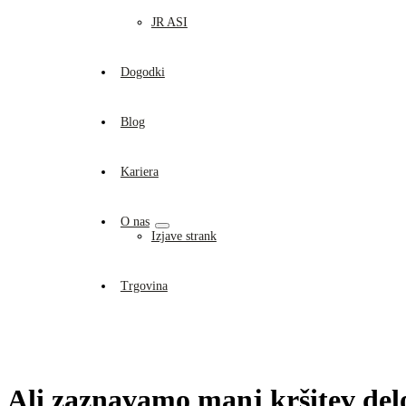
JR ASI
Dogodki
Blog
Kariera
O nas
Izjave strank
Trgovina
Ali zaznavamo manj kršitev del